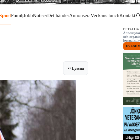
Sport
Familj
Jobb
Notiser
Det händer
Annonsera
Veckans lunch
Kontakt
BETALDA
Annonsytor 
och organis
journalist
EVENE
Lyssna