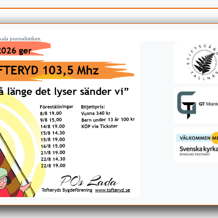
ala journalistiken.