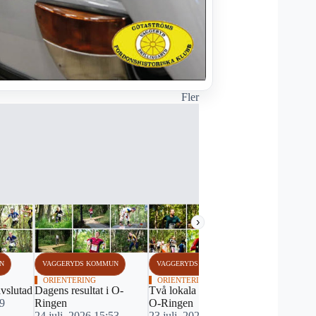
Fler
›
N
VAGGERYDS KOMMUN
VAGGERYDS KOMMUN
VAGGERYDS
ORIENTERING
ORIENTERING
GOLF
vslutad
Dagens resultat i O-
Två lokala etappsegrar i
Tre i topp 
49
Ringen
O-Ringen
sommarcup
24 juli, 2026 15:53
23 juli, 2026 19:28
23 juli, 20