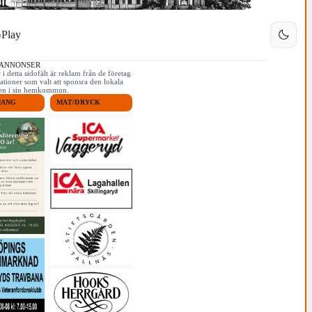
Play
 ANNONSER
i detta sidofält är reklam från de företag
ationer som valt att sponsra den lokala
iken i sin hemkommun.
MANG
MAT/DRYCK