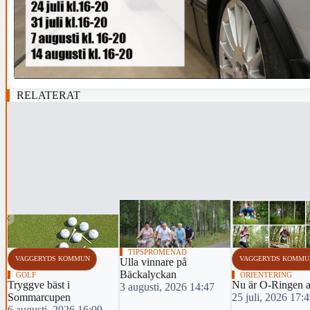
RELATERAT
‹
TIPSPROMENAD
VAGGERYDS KOMMUN
VAGGERYDS KOMMU
Ulla vinnare på
Bäckalyckan
GOLF
ORIENTERING
Tryggve bäst i
Nu är O-Ringen a
3 augusti, 2026 14:47
Sommarcupen
25 juli, 2026 17:
6 augusti, 2026 16:09