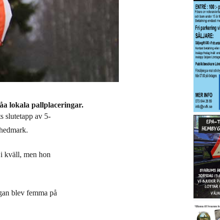
åa lokala pallplaceringar.
s slutetapp av 5-
 hedmark.
i kväll, men hon
gan blev femma på