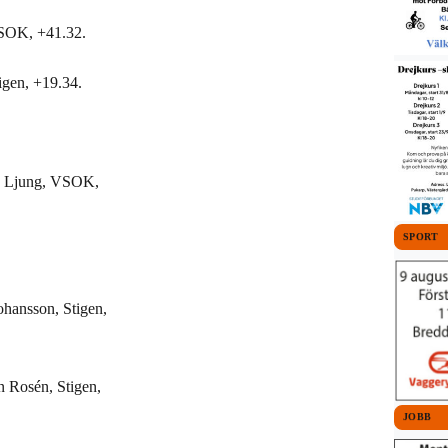
VSOK, +41.32.
igen, +19.34.
an Ljung, VSOK,
SPORT
ohansson, Stigen,
n Rosén, Stigen,
JOBB