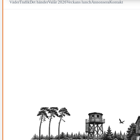
Väder
Trafik
Det händer
Valår 2026
Veckans lunch
Annonsera
Kontakt