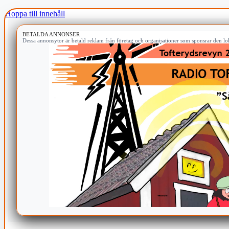
Hoppa till innehåll
BETALDA ANNONSER
Dessa annonsytor är betald reklam från företag och organisationer som sponsrar den lok