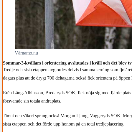
Värnamo.nu
Sommar-3-kvällars i orientering avslutades i kväll och det blev tv
Tredje och sista etappen avgjordes delvis i samma terräng som fjolåret
dagars plus att de drygt 700 deltagarna också fick orientera på öppen
Erén Lång-Albinsson, Bredaryds SOK, fick nöja sig med fjärde plats 
försvarade sin totala andraplats.
Jämnt och säkert sprang också Morgan Ljung, Vaggeryds SOK. Mor
sista etappen och det förde upp honom på en total tredjeplacering.