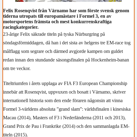
Felix Rosenqvist från Värnamo har som förste svensk genom
tiderna utropats till europamästare i Formel 3, en av
motorsportens främsta och mest konkurrenskraftiga
racingkategorier.
23-årige Felix säkrade titeln på tyska Nürburgring på
söndagsförmiddagen, då han i det sista av helgens tre EM-race tog
målflagg som segrare och därmed avgjorde kampen om guldet
redan innan den stundande säsongsfinalen på Hockenheim-banan
om tre veckor.
Titeltriumfen i årets upplaga av FIA F3 European Championship
innebär att Rosenqvist, uppvuxen och bosatt i Värnamo, skriver
internationell historia som den ende föraren någonsin att vinna
Formel 3-världens absoluta ”grand slam”: världsfinalen i kinesiska
Macau (2014), Masters of F3 i Nederländerna (2011 och 2013),
Grand Prix de Pau i Frankrike (2014) och den sammanlagda EM-
titeln (2015).