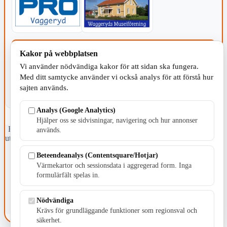
KOMMUNEN
Kakor på webbplatsen
Vi använder nödvändiga kakor för att sidan ska fungera.
Med ditt samtycke använder vi också analys för att förstå hur
sajten används.
Analys (Google Analytics)
Hjälper oss se sidvisningar, navigering och hur annonser
Fristående webbtidningsföretag grundat 1991 som sedan 2002 ger
används.
ut tidningen Skillingaryd.nu och 2010 lanserades Värnamo.nu. Från
april 2026 omfattar Skillingaryd.nu tre kommuner: Gnosjö,
Beteendeanalys (Contentsquare/Hotjar)
Värnamo och Vaggeryds kommun.
Värmekartor och sessionsdata i aggregerad form. Inga
Kontakta oss
formulärfält spelas in.
E-post: redaktionen@skillingaryd.nu
Postadress: Gisslaköp 1, 568 92 Skillingaryd
Nödvändiga
Kakinställningar
Krävs för grundläggande funktioner som regionsval och
säkerhet.