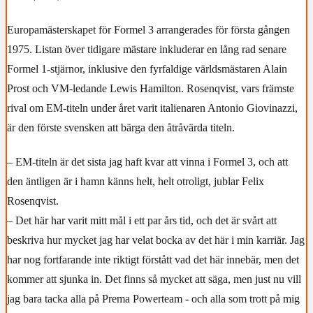
Europamästerskapet för Formel 3 arrangerades för första gången
1975. Listan över tidigare mästare inkluderar en lång rad senare
Formel 1-stjärnor, inklusive den fyrfaldige världsmästaren Alain
Prost och VM-ledande Lewis Hamilton. Rosenqvist, vars främste
rival om EM-titeln under året varit italienaren Antonio Giovinazzi,
är den förste svensken att bärga den åtråvärda titeln.
– EM-titeln är det sista jag haft kvar att vinna i Formel 3, och att
den äntligen är i hamn känns helt, helt otroligt, jublar Felix
Rosenqvist.
– Det här har varit mitt mål i ett par års tid, och det är svårt att
beskriva hur mycket jag har velat bocka av det här i min karriär. Jag
har nog fortfarande inte riktigt förstått vad det här innebär, men det
kommer att sjunka in. Det finns så mycket att säga, men just nu vill
jag bara tacka alla på Prema Powerteam - och alla som trott på mig