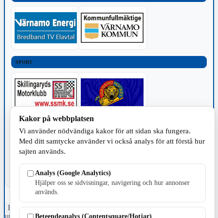
SPORT
Kakor på webbplatsen
TILLVERKNING
Vi använder nödvändiga kakor för att sidan ska fungera.
Med ditt samtycke använder vi också analys för att förstå hur
sajten används.
Analys (Google Analytics)
Hjälper oss se sidvisningar, navigering och hur annonser
används.
Fristående webbtidningsföretag grundat 1991 som sedan 2002 ger
Beteendeanalys (Contentsquare/Hotjar)
ut tidningen Skillingaryd.nu och 2010 lanserades Värnamo.nu. Från