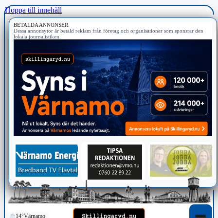
Hoppa till innehåll
BETALDA ANNONSER
Dessa annonsytor är betald reklam från företag och organisationer som sponsrar den
lokala journalistiken.
14°
Värnamo