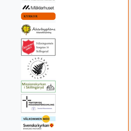
KYRKOR
 KOMMUN
VAGGERYDS KOMMUN
FOTBOLL
ick revanch
Uddamålsförlust i
omstarten
26 22:20
19 juli, 2026 16:55