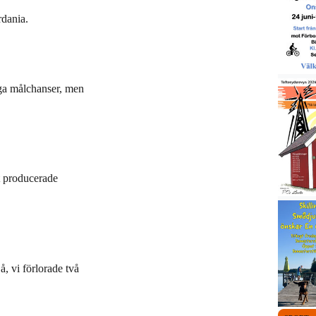
rdania.
ga målchanser, men
t producerade
å, vi förlorade två