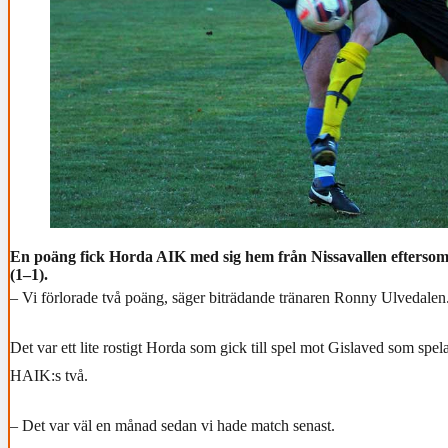
En poäng fick Horda AIK med sig hem från Nissavallen efterso
(1–1).
– Vi förlorade två poäng, säger biträdande tränaren Ronny Ulvedalen
Det var ett lite rostigt Horda som gick till spel mot Gislaved som spel
HAIK:s två.
– Det var väl en månad sedan vi hade match senast.