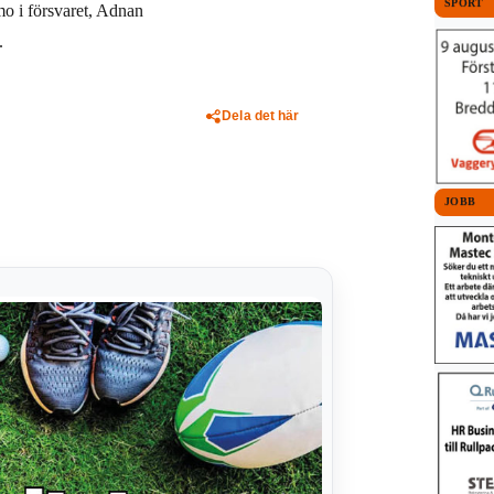
SPORT
o i försvaret, Adnan
.
Dela det här
JOBB