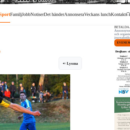
Sport
Familj
Jobb
Notiser
Det händer
Annonsera
Veckans lunch
Kontakt
BETALDA
Annonsytor 
och organis
journalist
EVENE
Lyssna