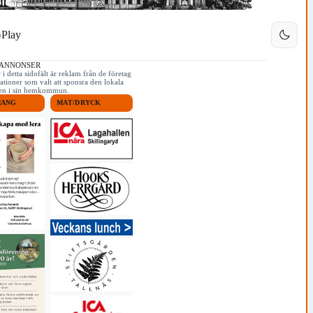
Play
 ANNONSER
i detta sidofält är reklam från de företag
ationer som valt att sponsra den lokala
iken i sin hemkommun.
MANG
MAT/DRYCK