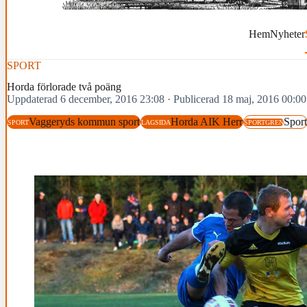
Hem
Nyheter
SPORT
Horda förlorade två poäng
Uppdaterad 6 december, 2016 23:08
·
Publicerad 18 maj, 2016 00:00
Vaggeryds kommun sport
Horda AIK Herr
Sport
SPORT
LAGSIDA
SPORTGREN