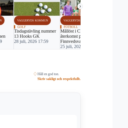
›
N
VAGGERYDS KOMMUN
VAGGERYDS KOMMUN
VAGGERYDS
GOLF
FOTBOLL
SPEEDWAY
Tisdagstävling nummer
Mållöst i Claessons
Västervik f
nen
13 Hooks GK
återkomst på
på Lejonen
29
28 juli, 2026 17:59
Finnvedsvallen
22 juli, 20
25 juli, 2026 16:54
♢
Håll en god ton.
Skriv sakligt och respektfullt.