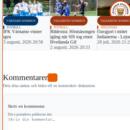
‹
VÄRNAMO KOMMUN
VAGGERYDS KOMMUN
VAGGERYDS KOMMU
FOTBOLL
FOTBOLL
SPEEDWAY
IFK Värnamo vinner
Bildextra: Höstsäsongen
Oavgjort i mötet
igen
igång när SIS tog emot
Indianerna - Lejo
3 augusti, 2026 20:58
Hvetlanda Gif
28 juli, 2026 21:
2 augusti, 2026 20:33
Kommentarer
0
Dela dina tankar och bidra till en konstruktiv diskussion.
Skriv en kommentar
Din e-postadress publiceras inte.
Kommentar