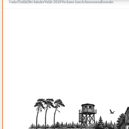
Väder
Trafik
Det händer
Valår 2026
Veckans lunch
Annonsera
Kontakt