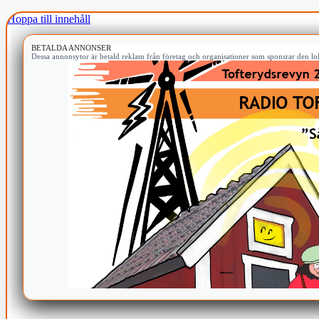
Hoppa till innehåll
BETALDA ANNONSER
Dessa annonsytor är betald reklam från företag och organisationer som sponsrar den lok