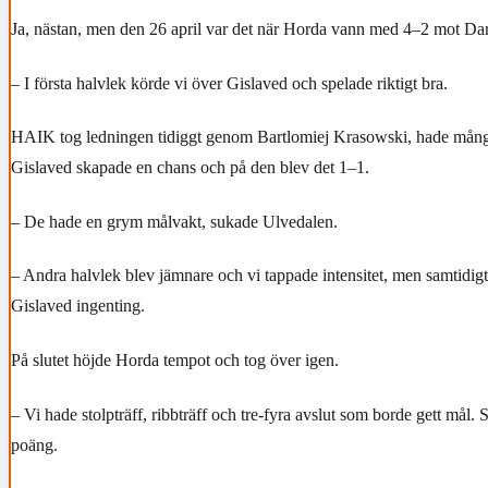
Ja, nästan, men den 26 april var det när Horda vann med 4–2 mot Da
– I första halvlek körde vi över Gislaved och spelade riktigt bra.
HAIK tog ledningen tidiggt genom Bartlomiej Krasowski, hade mån
Gislaved skapade en chans och på den blev det 1–1.
– De hade en grym målvakt, sukade Ulvedalen.
– Andra halvlek blev jämnare och vi tappade intensitet, men samtidig
Gislaved ingenting.
På slutet höjde Horda tempot och tog över igen.
– Vi hade stolpträff, ribbträff och tre-fyra avslut som borde gett mål. S
poäng.