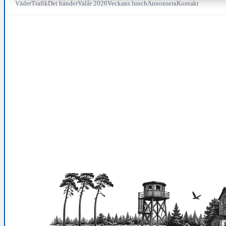
Väder
Trafik
Det händer
Valår 2026
Veckans lunch
Annonsera
Kontakt