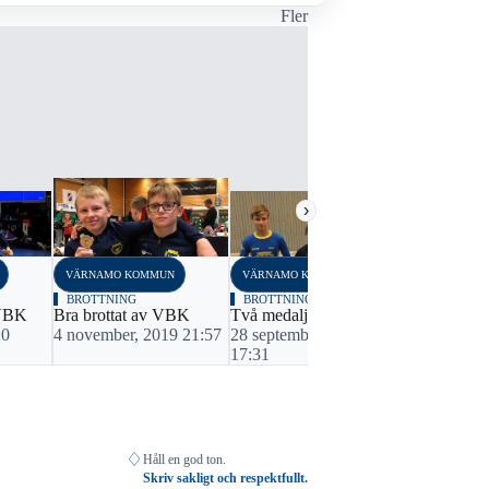
Fler
›
VÄRNAMO KOMMUN
VÄRNAMO KOMMUN
VÄRNAMO K
BROTTNING
BROTTNING
BROTTNIN
 VBK
Bra brottat av VBK
Två medaljer för VBK
Tre medalje
20
4 november, 2019 21:57
28 september, 2019
15 septemb
17:31
22:17
♢
Håll en god ton.
Skriv sakligt och respektfullt.