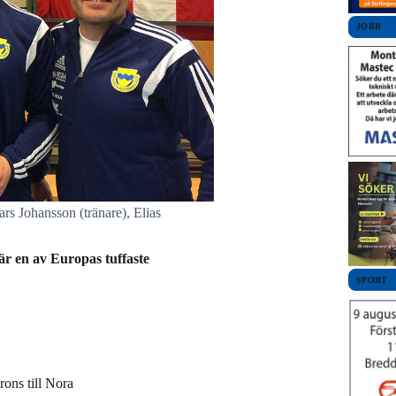
JOBB
s Johansson (tränare), Elias
r en av Europas tuffaste
SPORT
rons till Nora