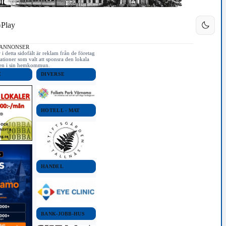
Play
 ANNONSER
i detta sidofält är reklam från de företag
ationer som valt att sponsra den lokala
iken i sin hemkommun.
E
DIVERSE
HOTELL - MAT
HANDEL
BANK-JOBB-HUS