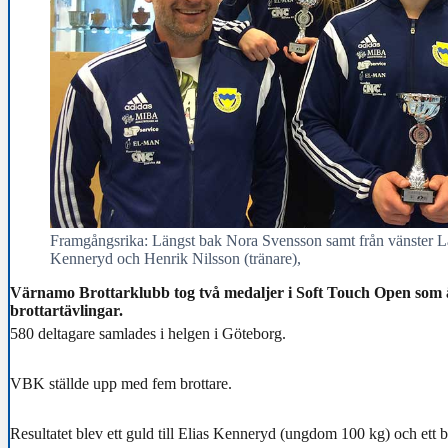
Framgångsrika: Längst bak Nora Svensson samt från vänster Lar
Kenneryd och Henrik Nilsson (tränare),
Värnamo Brottarklubb tog två medaljer i Soft Touch Open som ä
brottartävlingar.
580 deltagare samlades i helgen i Göteborg.
VBK ställde upp med fem brottare.
Resultatet blev ett guld till Elias Kenneryd (ungdom 100 kg) och ett b