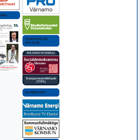
MANG
FÖRENINGAR
POLITIK
POLITISKT INNEHÅLL
Transparensmeddelande
(TTPA)
KOMMUNEN