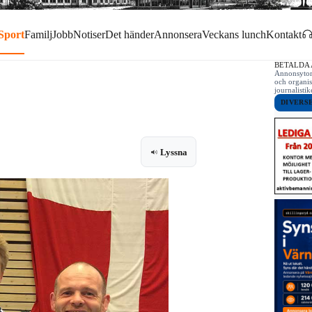
Sport
Familj
Jobb
Notiser
Det händer
Annonsera
Veckans lunch
Kontakt
BETALDA
Annonsytor 
och organis
journalist
DIVERS
Lyssna