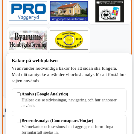
Kakor på webbplatsen
KOMMUNEN
Vi använder nödvändiga kakor för att sidan ska fungera.
Med ditt samtycke använder vi också analys för att förstå hur
sajten används.
Analys (Google Analytics)
Hjälper oss se sidvisningar, navigering och hur annonser
används.
Fristående webbtidningsföretag grundat 1991 som sedan 2002 ger
ut tidningen Skillingaryd.nu och 2010 lanserades Värnamo.nu. Från
Beteendeanalys (Contentsquare/Hotjar)
april 2026 omfattar Skillingaryd.nu tre kommuner: Gnosjö,
Värnamo och Vaggeryds kommun.
Värmekartor och sessionsdata i aggregerad form. Inga
formulärfält spelas in.