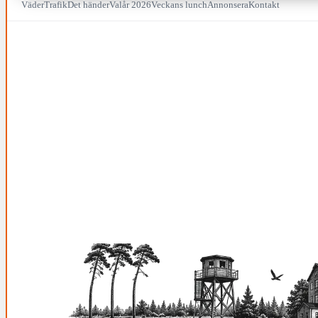
Väder
Trafik
Det händer
Valår 2026
Veckans lunch
Annonsera
Kontakt