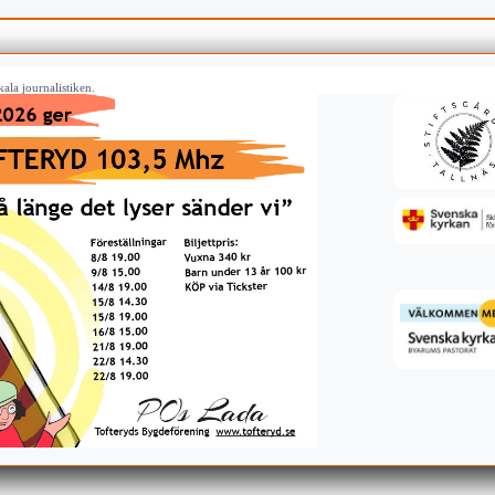
ala journalistiken.