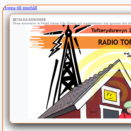
Hoppa till innehåll
BETALDA ANNONSER
Dessa annonsytor är betald reklam från företag och organisationer som sponsrar den lok