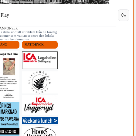
Play
 ANNONSER
i detta sidofält är reklam från de företag
ationer som valt att sponsra den lokala
iken i sin hemkommun.
MANG
MAT/DRYCK