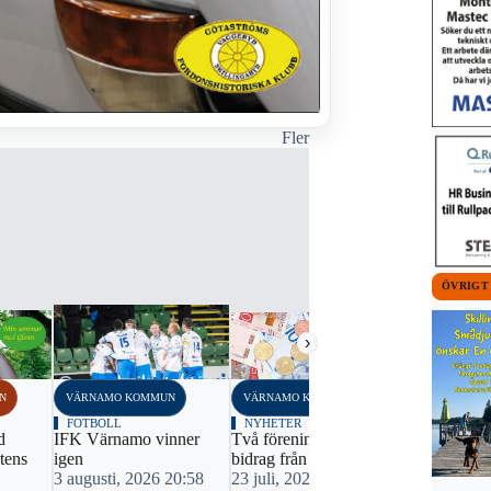
Fler
ÖVRIGT
›
N
VÄRNAMO KOMMUN
VÄRNAMO KOMMUN
VÄRNAMO K
FOTBOLL
NYHETER
NYHETER
d
IFK Värnamo vinner
Två föreningar får extra
Vill ha en b
tens
igen
bidrag från kommunen
konstgräspl
3 augusti, 2026 20:58
23 juli, 2026 05:57
22 juli, 20