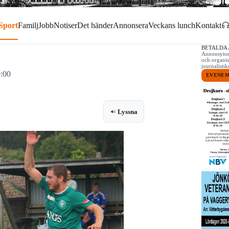
Sport
Familj
Jobb
Notiser
Det händer
Annonsera
Veckans lunch
Kontakt
BETALDA
Annonsytor 
och organis
journalist
0:00
EVENE
Lyssna