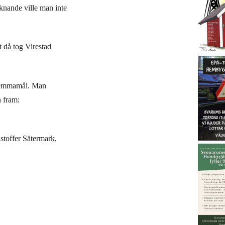
knande ville man inte
t då tog Virestad
a hemmamål. Man
n fram:
istoffer Sätermark,