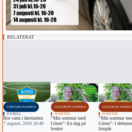
RELATERAT
‹
VÄRNAMO KOMMUN
VAGGERYDS KOMMUN
VAGGERYDS KOMMU
FOTBOLL
NYHETER
NYHETER
Bor vann i återstarten
"Min sommar med
"Min sommar me
7 augusti, 2026 20:49
Glenn": En dag på
Glenn": I debutan
bruket
fotspår