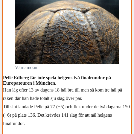
Värnamo.nu
Pelle Edberg får inte spela helgens två finalrundor på
Europatouren i München.
Han låg efter 13 av dagens 18 hål bra till men så kom tre hål på
raken där han hade totalt sju slag över par.
Till slut landade Pelle på 77 (+5) och fick under de två dagarna 150
(+6) på plats 136. Det krävdes 141 slag för att nål helgens
finalrundor.