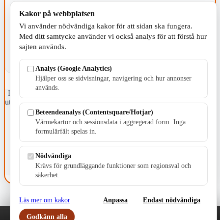
Kakor på webbplatsen
KOMMUNEN
Vi använder nödvändiga kakor för att sidan ska fungera.
Med ditt samtycke använder vi också analys för att förstå hur
sajten används.
Analys (Google Analytics)
Hjälper oss se sidvisningar, navigering och hur annonser
används.
Fristående webbtidningsföretag grundat 1991 som sedan 2002 ger
ut tidningen Skillingaryd.nu och 2010 lanserades Värnamo.nu. Från
april 2026 omfattar Skillingaryd.nu tre kommuner: Gnosjö,
Beteendeanalys (Contentsquare/Hotjar)
Värnamo och Vaggeryds kommun.
Värmekartor och sessionsdata i aggregerad form. Inga
formulärfält spelas in.
Kontakta oss
E-post: redaktionen@skillingaryd.nu
Postadress: Gisslaköp 1, 568 92 Skillingaryd
Nödvändiga
Krävs för grundläggande funktioner som regionsval och
Kakinställningar
säkerhet.
Läs mer om kakor
Anpassa
Endast nödvändiga
Godkänn alla