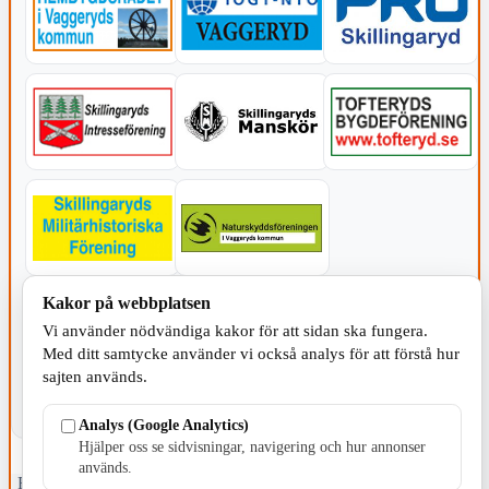
Kakor på webbplatsen
KOMMUNEN
Vi använder nödvändiga kakor för att sidan ska fungera.
Med ditt samtycke använder vi också analys för att förstå hur
sajten används.
Analys (Google Analytics)
Hjälper oss se sidvisningar, navigering och hur annonser
används.
Fristående webbtidningsföretag grundat 1991 som sedan 2002 ger