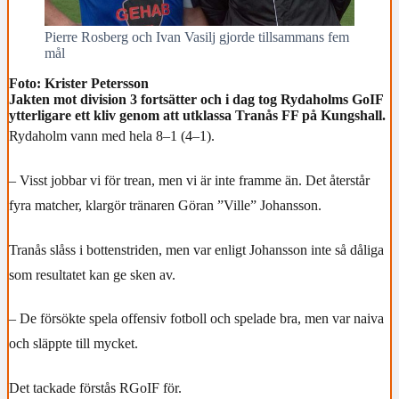
Pierre Rosberg och Ivan Vasilj gjorde tillsammans fem
mål
Foto: Krister Petersson
Jakten mot division 3 fortsätter och i dag tog Rydaholms GoIF
ytterligare ett kliv genom att utklassa Tranås FF på Kungshall.
Rydaholm vann med hela 8–1 (4–1).
– Visst jobbar vi för trean, men vi är inte framme än. Det återstår
fyra matcher, klargör tränaren Göran ”Ville” Johansson.
Tranås slåss i bottenstriden, men var enligt Johansson inte så dåliga
som resultatet kan ge sken av.
– De försökte spela offensiv fotboll och spelade bra, men var naiva
och släppte till mycket.
Det tackade förstås RGoIF för.