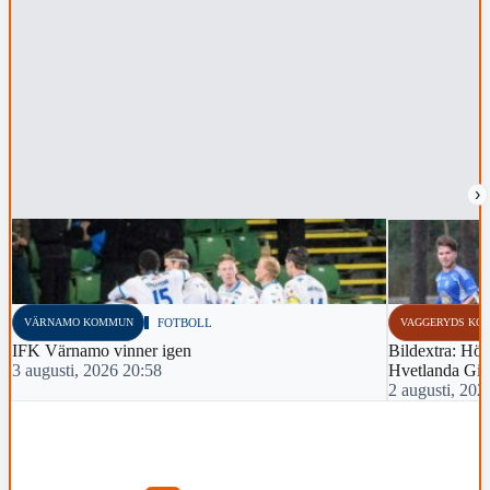
›
VÄRNAMO KOMMUN
FOTBOLL
VAGGERYDS KO
IFK Värnamo vinner igen
Bildextra: Hös
3 augusti, 2026 20:58
Hvetlanda Gif
2 augusti, 202