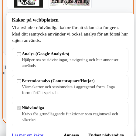
KOMMUNEN
Kakor på webbplatsen
Vi använder nödvändiga kakor för att sidan ska fungera.
Med ditt samtycke använder vi också analys för att förstå hur
sajten används.
Analys (Google Analytics)
Hjälper oss se sidvisningar, navigering och hur annonser
används.
Fristående webbtidningsföretag grundat 1991 som sedan 2002 ger
ut tidningen Skillingaryd.nu och 2010 lanserades Värnamo.nu. Från
april 2026 omfattar Skillingaryd.nu tre kommuner: Gnosjö,
Beteendeanalys (Contentsquare/Hotjar)
Värnamo och Vaggeryds kommun.
Värmekartor och sessionsdata i aggregerad form. Inga
formulärfält spelas in.
Kontakta oss
E-post: redaktionen@skillingaryd.nu
Postadress: Gisslaköp 1, 568 92 Skillingaryd
Nödvändiga
Krävs för grundläggande funktioner som regionsval och
Kakinställningar
säkerhet.
Läs mer om kakor
Anpassa
Endast nödvändiga