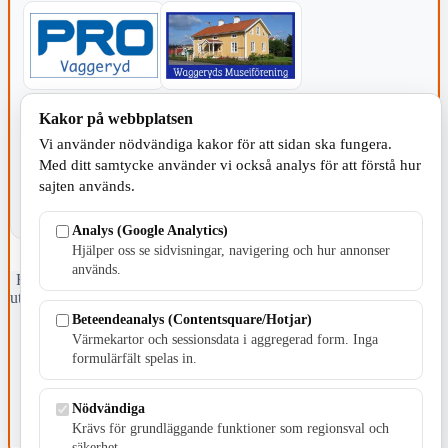
KOMMUNEN
Kakor på webbplatsen
Vi använder nödvändiga kakor för att sidan ska fungera.
Med ditt samtycke använder vi också analys för att förstå hur
sajten används.
Analys (Google Analytics)
Hjälper oss se sidvisningar, navigering och hur annonser
används.
Fristående webbtidningsföretag grundat 1991 som sedan 2002 ger
ut tidningen Skillingaryd.nu och 2010 lanserades Värnamo.nu. Från
april 2026 omfattar Skillingaryd.nu tre kommuner: Gnosjö,
Beteendeanalys (Contentsquare/Hotjar)
Värnamo och Vaggeryds kommun.
Värmekartor och sessionsdata i aggregerad form. Inga
formulärfält spelas in.
Kontakta oss
E-post: redaktionen@skillingaryd.nu
Postadress: Gisslaköp 1, 568 92 Skillingaryd
Nödvändiga
Krävs för grundläggande funktioner som regionsval och
Kakinställningar
säkerhet.