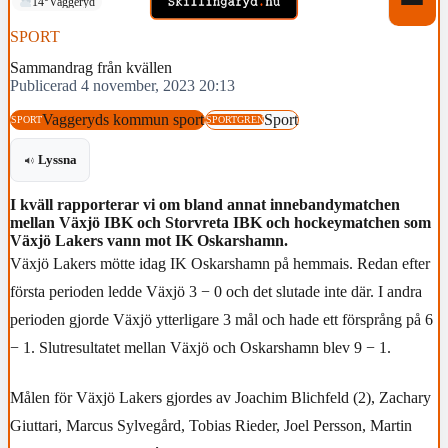
14°
Vaggeryd
SPORT
Sammandrag från kvällen
Publicerad 4 november, 2023 20:13
Vaggeryds kommun sport
Sport
SPORT
SPORTGREN
Lyssna
I kväll rapporterar vi om bland annat innebandymatchen
mellan Växjö IBK och Storvreta IBK och hockeymatchen som
Växjö Lakers vann mot IK Oskarshamn.
Växjö Lakers mötte idag IK Oskarshamn på hemmais. Redan efter
första perioden ledde Växjö 3 − 0 och det slutade inte där. I andra
perioden gjorde Växjö ytterligare 3 mål och hade ett försprång på 6
− 1. Slutresultatet mellan Växjö och Oskarshamn blev 9 − 1.
Målen för Växjö Lakers gjordes av Joachim Blichfeld (2), Zachary
Giuttari, Marcus Sylvegård, Tobias Rieder, Joel Persson, Martin