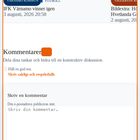
VÄRNAMO KOMMUN
FOTBOLL
VAGGERYDS KO
IFK Värnamo vinner igen
Bildextra: Hös
3 augusti, 2026 20:58
Hvetlanda Gif
2 augusti, 202
Kommentarer
0
Dela dina tankar och bidra till en konstruktiv diskussion.
♢
Håll en god ton.
Skriv sakligt och respektfullt.
Skriv en kommentar
Din e-postadress publiceras inte.
Kommentar