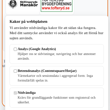
Kakor på webbplatsen
KOMMUNEN
Vi använder nödvändiga kakor för att sidan ska fungera.
Med ditt samtycke använder vi också analys för att förstå hur
sajten används.
Analys (Google Analytics)
Hjälper oss se sidvisningar, navigering och hur annonser
används.
Fristående webbtidningsföretag grundat 1991 som sedan 2002 ger
ut tidningen Skillingaryd.nu och 2010 lanserades Värnamo.nu. Från
april 2026 omfattar Skillingaryd.nu tre kommuner: Gnosjö,
Beteendeanalys (Contentsquare/Hotjar)
Värnamo och Vaggeryds kommun.
Värmekartor och sessionsdata i aggregerad form. Inga
formulärfält spelas in.
Kontakta oss
E-post: redaktionen@skillingaryd.nu
Postadress: Gisslaköp 1, 568 92 Skillingaryd
Nödvändiga
Krävs för grundläggande funktioner som regionsval och
Kakinställningar
säkerhet.