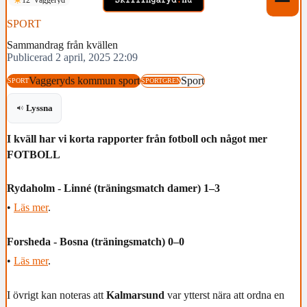
SPORT
Sammandrag från kvällen
Publicerad 2 april, 2025 22:09
Vaggeryds kommun sport
Sport
SPORT
SPORTGREN
Lyssna
I kväll har vi korta rapporter från fotboll och något mer
FOTBOLL
Rydaholm - Linné (träningsmatch damer) 1–3
•
Läs mer
.
Forsheda - Bosna (träningsmatch) 0–0
•
Läs mer
.
I övrigt kan noteras att
Kalmarsund
var ytterst nära att ordna en