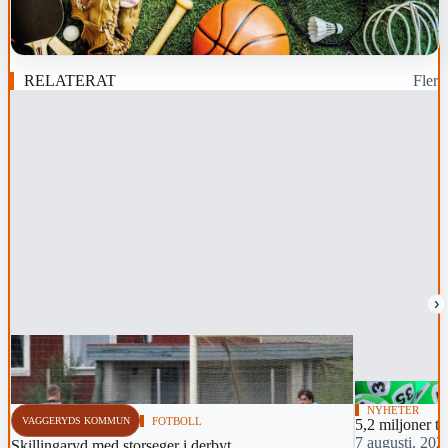
RELATERAT
Fler
›
NYHETER
VAGGERYDS KOMMUN
FOTBOLL
5,2 miljoner til
7 augusti, 202
Skillingaryd med storseger i derbyt