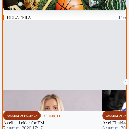
RELATERAT
Fler
›
VAGGERYDS KOMMUN
FRIIDROTT
VAGGERYDS KO
Axelina laddar för EM
Axel Elmblad 
7 augusti, 2026 17:17
6 augusti, 202