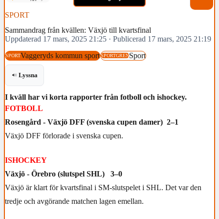
SPORT
Sammandrag från kvällen: Växjö till kvartsfinal
Uppdaterad 17 mars, 2025 21:25
·
Publicerad 17 mars, 2025 21:19
Vaggeryds kommun sport
Sport
SPORT
SPORTGREN
Lyssna
I kväll har vi korta rapporter från fotboll och ishockey.
FOTBOLL
Rosengård - Växjö DFF (svenska cupen damer) 2–1
Växjö DFF förlorade i svenska cupen.
ISHOCKEY
Växjö - Örebro (slutspel SHL) 3–0
Växjö är klart för kvartsfinal i SM-slutspelet i SHL. Det var den
tredje och avgörande matchen lagen emellan.