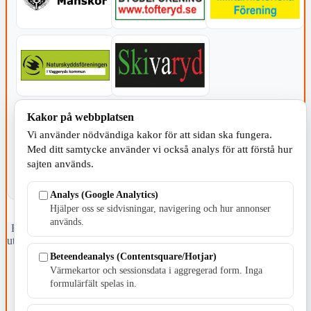
KOMMUNEN
Kakor på webbplatsen
Vi använder nödvändiga kakor för att sidan ska fungera.
Med ditt samtycke använder vi också analys för att förstå hur
sajten används.
Analys (Google Analytics)
Hjälper oss se sidvisningar, navigering och hur annonser
används.
Fristående webbtidningsföretag grundat 1991 som sedan 2002 ger
ut tidningen Skillingaryd.nu och 2010 lanserades Värnamo.nu. Från
april 2026 omfattar Skillingaryd.nu tre kommuner: Gnosjö,
Beteendeanalys (Contentsquare/Hotjar)
Värnamo och Vaggeryds kommun.
Värmekartor och sessionsdata i aggregerad form. Inga
formulärfält spelas in.
Kontakta oss
E-post: redaktionen@skillingaryd.nu