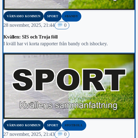
VÄRNAMO KOMMUN
SPORT
#BANDY
28 november, 2025, 21:44
0
Kvällen: SIS och Troja föll
I kväll har vi korta rapporter från bandy och ishockey.
VÄRNAMO KOMMUN
SPORT
#FOTBOLL
27 november, 2025, 21:43
0