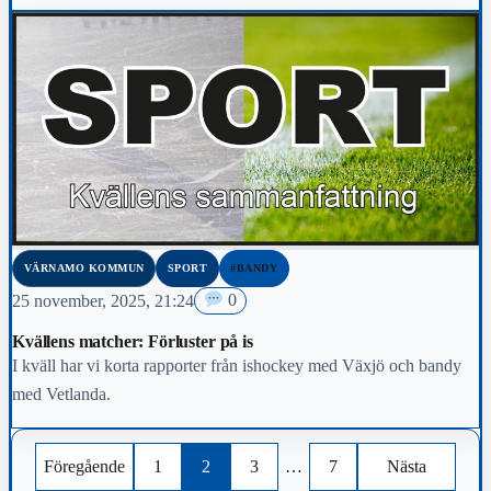
VÄRNAMO KOMMUN
SPORT
#BANDY
25 november, 2025, 21:24
0
Kvällens matcher: Förluster på is
I kväll har vi korta rapporter från ishockey med Växjö och bandy
med Vetlanda.
Föregående
1
2
3
…
7
Nästa