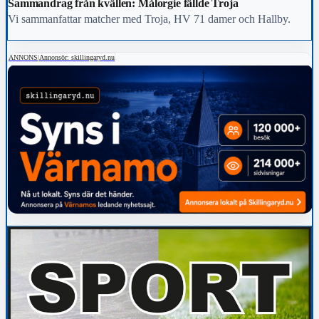
Sammandrag från kvällen: Målorgie fällde Troja
Vi sammanfattar matcher med Troja, HV 71 damer och Hallby.
ANNONS
|
Annonsör: skillingaryd.nu