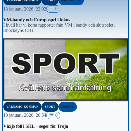
VÄRNAMO KOMMUN
SPORT
#AKTUELLT
13 januari, 2026, 22:02
0
VM-bandy och Europaspel i fokus
I kväll har vi korta rapporter från VM i bandy och slutspelet i
ishockeyns CHL.
VÄRNAMO KOMMUN
SPORT
#SPORT
10 januari, 2026, 20:54
0
Växjö föll i SHL – seger för Troja