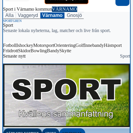
Sport i Värnamo kommun
VÄRNAMO
Alla
Vaggeryd
Värnamo
Gnosjö
SPORTGREN
Sport
Senaste lokala nyheterna, lag, matcher och live från sport.
Fotboll
Ishockey
Motorsport
Orientering
Golf
Innebandy
Hästsport
Friidrott
Skidor
Bowling
Bandy
Skytte
Senaste nytt
Sport