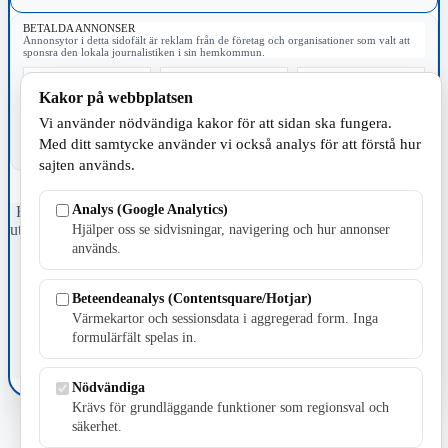
BETALDA ANNONSER
Annonsytor i detta sidofält är reklam från de företag och organisationer som valt att
sponsra den lokala journalistiken i sin hemkommun.
Kakor på webbplatsen
Vi använder nödvändiga kakor för att sidan ska fungera.
Med ditt samtycke använder vi också analys för att förstå hur
sajten används.
Analys (Google Analytics)
Fristående webbtidningsföretag grundat 1991 som sedan 2002 ger
ut tidningen Skillingaryd.nu och 2010 lanserades Värnamo.nu. Från
Hjälper oss se sidvisningar, navigering och hur annonser
april 2026 omfattar Skillingaryd.nu tre kommuner: Gnosjö,
används.
Värnamo och Vaggeryds kommun.
Beteendeanalys (Contentsquare/Hotjar)
Kontakta oss
E-post: redaktionen@skillingaryd.nu
Värmekartor och sessionsdata i aggregerad form. Inga
Postadress: Gisslaköp 1, 568 92 Skillingaryd
formulärfält spelas in.
Kakinställningar
Nödvändiga
Krävs för grundläggande funktioner som regionsval och
säkerhet.