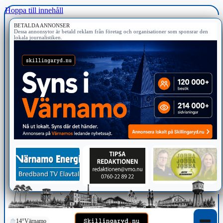
Hoppa till innehåll
BETALDA ANNONSER
Dessa annonsytor är betald reklam från företag och organisationer som sponsrar den
lokala journalistiken.
14°
Värnamo