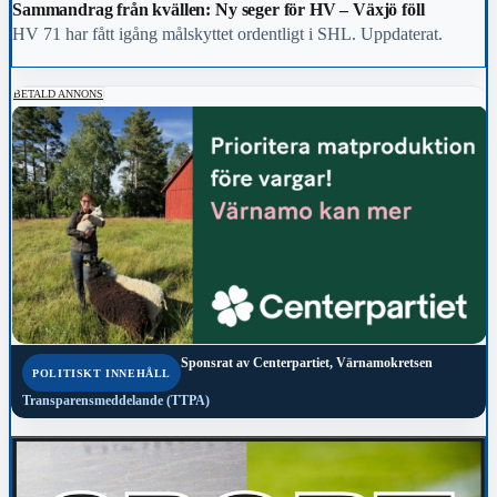
Sammandrag från kvällen: Ny seger för HV – Växjö föll
HV 71 har fått igång målskyttet ordentligt i SHL. Uppdaterat.
BETALD ANNONS
Sponsrat av
Centerpartiet, Värnamokretsen
POLITISKT INNEHÅLL
Transparensmeddelande (TTPA)