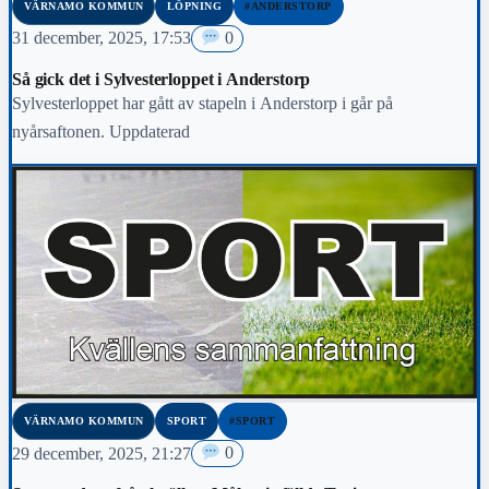
VÄRNAMO KOMMUN
LÖPNING
#ANDERSTORP
31 december, 2025, 17:53
0
Så gick det i Sylvesterloppet i Anderstorp
Sylvesterloppet har gått av stapeln i Anderstorp i går på
nyårsaftonen. Uppdaterad
VÄRNAMO KOMMUN
SPORT
#SPORT
29 december, 2025, 21:27
0