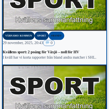
VÄRNAMO KOMMUN
SPORT
#BANDY
29 november, 2025, 20:43
0
Kvällens sport: 2 poäng för Växjö – noll för HV
I kväll har vi korta rapporter från bland andra matcher i SHL.