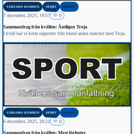
VÄRNAMO KOMMUN
SPORT
#SPORT
7 december, 2025, 19:57
0
Sammandrag från kvällen: Äntligen Troja
I kväll har vi korta rapporter från bland andra matcher med Troja.
VÄRNAMO KOMMUN
SPORT
#SPORT
6 december, 2025, 20:22
0
Sammandrag från kvällen: Mest förluster