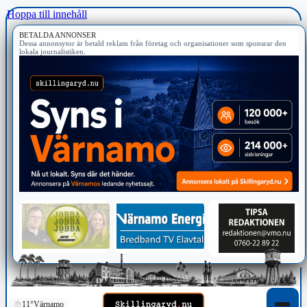
Hoppa till innehåll
BETALDA ANNONSER
Dessa annonsytor är betald reklam från företag och organisationer som sponsrar den
lokala journalistiken.
11°
Värnamo