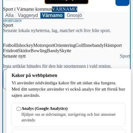
Sport i Värnamo kommun
VÄRNAMO
Alla
Vaggeryd
Värnamo
Gnosjö
SPORTGREN
Sport
Senaste lokala nyheterna, lag, matcher och live från sport.
Fotboll
Ishockey
Motorsport
Orientering
Golf
Innebandy
Hästsport
Friidrott
Skidor
Bowling
Bandy
Skytte
Senaste nytt
Sport
Inga artiklar hittades för den här sportgrenen i vald region.
Kakor på webbplatsen
Föregående
1
…
9
Vi använder nödvändiga kakor för att sidan ska fungera.
Med ditt samtycke använder vi också analys för att förstå hur
BETALDA ANNONSER
sajten används.
Annonsytor i detta sidofält är reklam från de företag och organisationer som valt att
sponsra den lokala journalistiken i sin hemkommun.
Analys (Google Analytics)
Hjälper oss se sidvisningar, navigering och hur annonser
används.