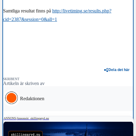
Samtliga resultat finns på
http://livetiming.se/results.php?
cid=2387&session=0&all=1
Dela det här
SKRIBENT
Artikeln är skriven av
Redaktionen
ANNONS
|
Annonsör: skillingaryd.nu