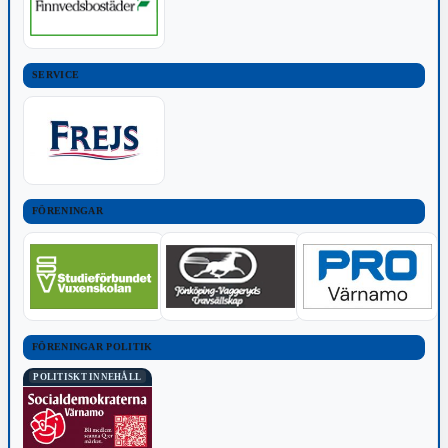
SERVICE
FÖRENINGAR
FÖRENINGAR POLITIK
POLITISKT INNEHÅLL