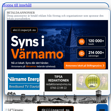
Hoppa till innehåll
BETALDA ANNONSER
Dessa annonsytor är betald reklam från företag och organisationer som sponsrar den
lokala journalistiken.
14°
Värnamo