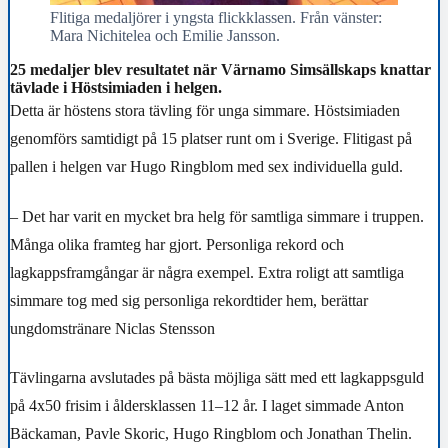
Flitiga medaljörer i yngsta flickklassen. Från vänster:
Mara Nichitelea och Emilie Jansson.
25 medaljer blev resultatet när Värnamo Simsällskaps knattar
tävlade i Höstsimiaden i helgen.
Detta är höstens stora tävling för unga simmare. Höstsimiaden
genomförs samtidigt på 15 platser runt om i Sverige. Flitigast på
pallen i helgen var Hugo Ringblom med sex individuella guld.
– Det har varit en mycket bra helg för samtliga simmare i truppen.
Många olika framteg har gjort. Personliga rekord och
lagkappsframgångar är några exempel. Extra roligt att samtliga
simmare tog med sig personliga rekordtider hem, berättar
ungdomstränare Niclas Stensson
Tävlingarna avslutades på bästa möjliga sätt med ett lagkappsguld
på 4x50 frisim i åldersklassen 11–12 år. I laget simmade Anton
Bäckaman, Pavle Skoric, Hugo Ringblom och Jonathan Thelin.