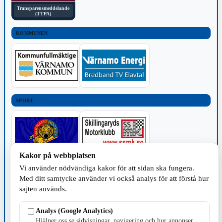
Transparensmeddelande
(TTPA)
KOMMUNEN
SPORT
Kakor på webbplatsen
Vi använder nödvändiga kakor för att sidan ska fungera.
TILLVERKNING
Med ditt samtycke använder vi också analys för att förstå hur
sajten används.
Analys (Google Analytics)
Hjälper oss se sidvisningar, navigering och hur annonser