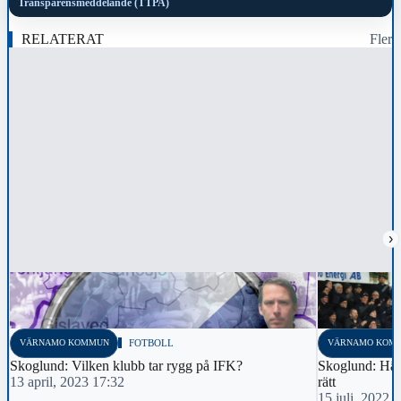
Transparensmeddelande (TTPA)
RELATERAT
Fler
›
VÄRNAMO KOMMUN
FOTBOLL
VÄRNAMO KOM
Skoglund: Vilken klubb tar rygg på IFK?
Skoglund: Här
13 april, 2023 17:32
rätt
15 juli, 2022 