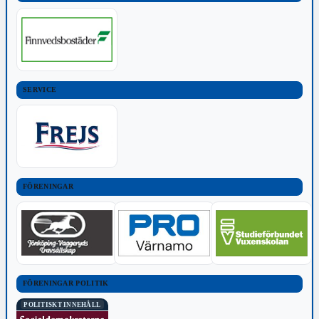
SERVICE
FÖRENINGAR
FÖRENINGAR POLITIK
POLITISKT INNEHÅLL