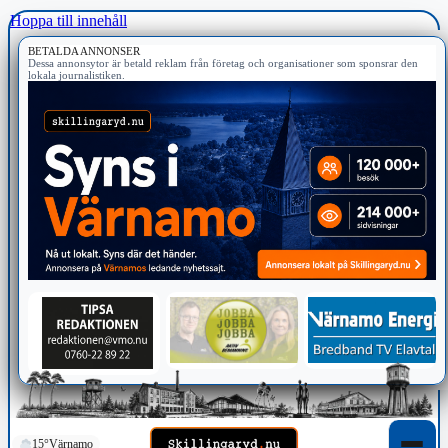
Hoppa till innehåll
BETALDA ANNONSER
Dessa annonsytor är betald reklam från företag och organisationer som sponsrar den
lokala journalistiken.
15°
Värnamo