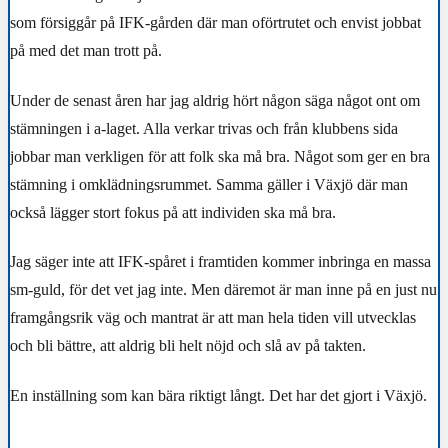
som försiggår på IFK-gården där man oförtrutet och envist jobbat
på med det man trott på.
Under de senast åren har jag aldrig hört någon säga något ont om
stämningen i a-laget. Alla verkar trivas och från klubbens sida
jobbar man verkligen för att folk ska må bra. Något som ger en bra
stämning i omklädningsrummet. Samma gäller i Växjö där man
också lägger stort fokus på att individen ska må bra.
Jag säger inte att IFK-spåret i framtiden kommer inbringa en massa
sm-guld, för det vet jag inte. Men däremot är man inne på en just nu
framgångsrik väg och mantrat är att man hela tiden vill utvecklas
och bli bättre, att aldrig bli helt nöjd och slå av på takten.
En inställning som kan bära riktigt långt. Det har det gjort i Växjö.