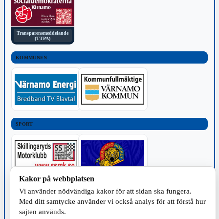
Transparensmeddelande
(TTPA)
KOMMUNEN
SPORT
Kakor på webbplatsen
Vi använder nödvändiga kakor för att sidan ska fungera.
TILLVERKNING
Med ditt samtycke använder vi också analys för att förstå hur
sajten används.