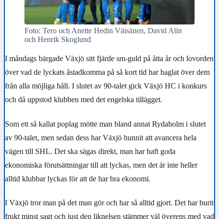
Foto: Tero och Anette Hedin Väisänen, David Alin
och Henrik Skoglund
I måndags bärgade Växjö sitt fjärde sm-guld på åtta år och lovorden
över vad de lyckats åstadkomma på så kort tid har haglat över dem
från alla möjliga håll. I slutet av 90-talet gick Växjö HC i konkurs
och då uppstod klubben med det engelska tillägget.
Som ett så kallat poplag mötte man bland annat Rydaholm i slutet
av 90-talet, men sedan dess har Växjö hunnit att avancera hela
vägen till SHL. Det ska sägas direkt, man har haft goda
ekonomiska förutsättningar till att lyckas, men det är inte heller
alltid klubbar lyckas för att de har bra ekonomi.
I Växjö tror man på det man gör och har så alltid gjort. Det har burit
frukt minst sagt och just den liknelsen stämmer väl överens med vad