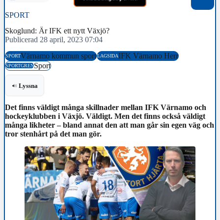
SPORT
Skoglund: Är IFK ett nytt Växjö?
Publicerad 28 april, 2023 07:04
Värnamo kommun sport
IFK Värnamo Herr
SPORT
LAGSIDA
Sport
SPORTGREN
Lyssna
Det finns väldigt många skillnader mellan IFK Värnamo och
hockeyklubben i Växjö. Väldigt. Men det finns också väldigt
många likheter – bland annat den att man går sin egen väg och
tror stenhårt på det man gör.