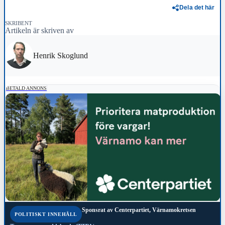
Dela det här
SKRIBENT
Artikeln är skriven av
Henrik Skoglund
BETALD ANNONS
Sponsrat av
Centerpartiet, Värnamokretsen
POLITISKT INNEHÅLL