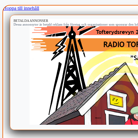
Hoppa till innehåll
BETALDA ANNONSER
Dessa annonsytor är betald reklam från företag och organisationer som sponsrar den lok