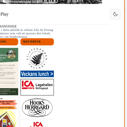
Play
 ANNONSER
i detta sidofält är reklam från de företag
ationer som valt att sponsra den lokala
iken i sin hemkommun.
MANG
MAT/DRYCK