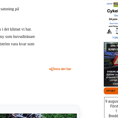
 satsning på
i det klimat vi har.
r ny som huvudtränare
lström vara kvar som
Dela det här
SPORT