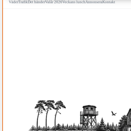
Väder
Trafik
Det händer
Valår 2026
Veckans lunch
Annonsera
Kontakt