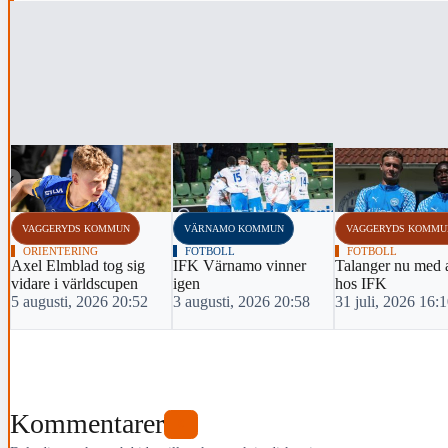
‹
VAGGERYDS KOMMUN
VÄRNAMO KOMMUN
VAGGERYDS KOMMU
ORIENTERING
FOTBOLL
FOTBOLL
Axel Elmblad tog sig
IFK Värnamo vinner
Talanger nu med 
vidare i världscupen
igen
hos IFK
5 augusti, 2026 20:52
3 augusti, 2026 20:58
31 juli, 2026 16:
Kommentarer
0