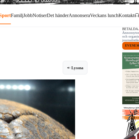
Sport
Familj
Jobb
Notiser
Det händer
Annonsera
Veckans lunch
Kontakt
BETALDA
Annonsytor 
och organis
journalist
EVENE
Lyssna