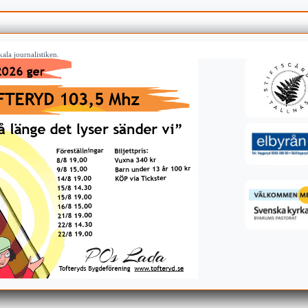
ala journalistiken.