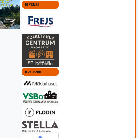
DIVERSE
 KOMMUN
VAGGERYDS KOMMUN
VAGGERYDS KOMMUN
HUS/JOBB
NYHETER
HÄSTSPORT
Dumpen fick napp på
Jessica vann i
len redo för
Värnamoman
dressyrfestival i
17 juli, 2026 12:09
Värnamo
26 16:30
14 juni, 2021 09:32