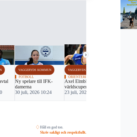
›
N
VAGGERYDS KOMMUN
VAGGERYDS KOMMUN
VAGGERYDS
FOTBOLL
ORIENTERING
FOTBOLL
avtal
Ny spelare till IFK-
Axel Elmblad till
Beskedet:
damerna
världscupen
Finnvedsval
10
30 juli, 2026 10:24
23 juli, 2026 19:37
spel
22 juli, 20
♢
Håll en god ton.
Skriv sakligt och respektfullt.