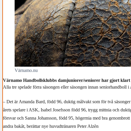
Värnamo.nu
Värnamo Handbollsklubbs damjuniorer/seniorer har gjort klart 
Alla tre spelade förra säsongen eller säsongen innan seniorhandboll 
– Det är Amanda Bard, född 96, duktig målvakt som för två säsonger s
årets spelare i ASK, Isabel Josefsson född 96, trygg mittnia och duktig
försvar och Sanna Johansson, född 95, högernia med bra genombrott
andra bakåt, berättar nye huvudtränaren Peter Alzèn