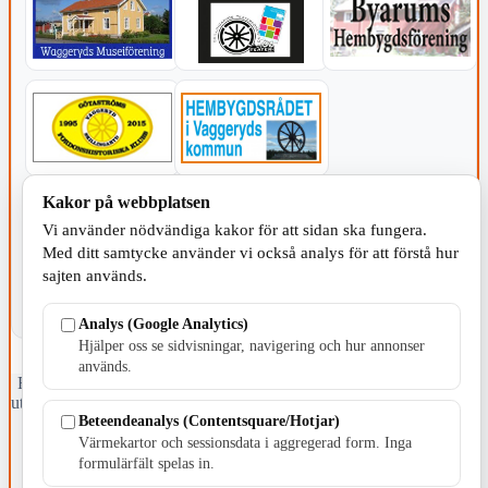
Kakor på webbplatsen
KOMMUNEN
Vi använder nödvändiga kakor för att sidan ska fungera.
Med ditt samtycke använder vi också analys för att förstå hur
sajten används.
Analys (Google Analytics)
Hjälper oss se sidvisningar, navigering och hur annonser
används.
Fristående webbtidningsföretag grundat 1991 som sedan 2002 ger
ut tidningen Skillingaryd.nu och 2010 lanserades Värnamo.nu. Från
Beteendeanalys (Contentsquare/Hotjar)
april 2026 omfattar Skillingaryd.nu tre kommuner: Gnosjö,
Värnamo och Vaggeryds kommun.
Värmekartor och sessionsdata i aggregerad form. Inga
formulärfält spelas in.
Kontakta oss