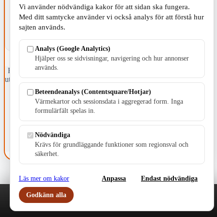
Vi använder nödvändiga kakor för att sidan ska fungera.
Med ditt samtycke använder vi också analys för att förstå hur
sajten används.
Analys (Google Analytics)
Hjälper oss se sidvisningar, navigering och hur annonser
används.
Fristående webbtidningsföretag grundat 1991 som sedan 2002 ger
ut tidningen Skillingaryd.nu och 2010 lanserades Värnamo.nu. Från
april 2026 omfattar Skillingaryd.nu tre kommuner: Gnosjö,
Beteendeanalys (Contentsquare/Hotjar)
Värnamo och Vaggeryds kommun.
Värmekartor och sessionsdata i aggregerad form. Inga
formulärfält spelas in.
Kontakta oss
E-post: redaktionen@skillingaryd.nu
Postadress: Gisslaköp 1, 568 92 Skillingaryd
Nödvändiga
Krävs för grundläggande funktioner som regionsval och
Kakinställningar
säkerhet.
Läs mer om kakor
Anpassa
Endast nödvändiga
Godkänn alla
Play
Nyheter
Sport
Familj
Meny