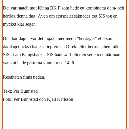
Det var match mot Kinna BK F som hade ett kombinerat dam- och
herrlag denna dag. Även om storspelet saknades tog SIS tog en
mycket klar seger.
Den här dagen var det inga damer med i ”herrlaget” eftersom
damlaget också hade seriepremiär. Direkt efter herrmatchen mötte
SIS Team Kungsbacka. SIS hade 4–1 efter en serie men när man
var slut hade gästerna vunnit med 14–6.
Resultaten finns nedan.
Text: Per Bunnstad
Foto: Per Bunnstad och Kjell Karlsson