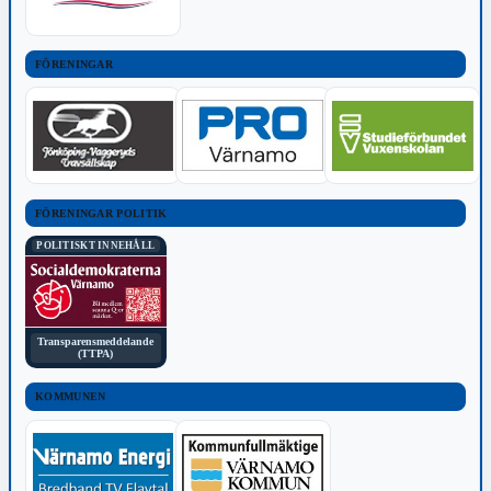
FÖRENINGAR
FÖRENINGAR POLITIK
POLITISKT INNEHÅLL
Transparensmeddelande
(TTPA)
KOMMUNEN