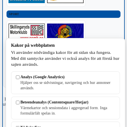
SPORT
Kakor på webbplatsen
Vi använder nödvändiga kakor för att sidan ska fungera.
TILLVERKNING
Med ditt samtycke använder vi också analys för att förstå hur
sajten används.
Analys (Google Analytics)
Hjälper oss se sidvisningar, navigering och hur annonser
används.
Fristående webbtidningsföretag grundat 1991 som sedan 2002 ger
Beteendeanalys (Contentsquare/Hotjar)
ut tidningen Skillingaryd.nu och 2010 lanserades Värnamo.nu. Från
Värmekartor och sessionsdata i aggregerad form. Inga
april 2026 omfattar Skillingaryd.nu tre kommuner: Gnosjö,
formulärfält spelas in.
Värnamo och Vaggeryds kommun.
Kontakta oss