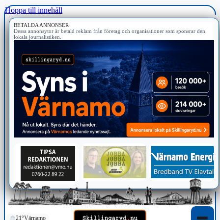
Hoppa till innehåll
BETALDA ANNONSER
Dessa annonsytor är betald reklam från företag och organisationer som sponsrar den
lokala journalistiken.
21°
Värnamo