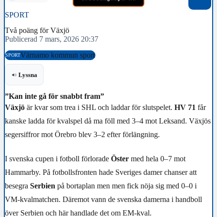
SPORT
Två poäng för Växjö
Publicerad 7 mars, 2026 20:37
Värnamo kommun sport
SPORT
Lyssna
”Kan inte gå för snabbt fram”
Växjö
är kvar som trea i SHL och laddar för slutspelet.
HV 71
får
kanske ladda för kvalspel då ma föll med 3–4 mot Leksand. Växjös
segersiffror mot Örebro blev 3–2 efter förlängning.
I svenska cupen i fotboll förlorade
Öster
med hela 0–7 mot
Hammarby. På fotbollsfronten hade Sveriges damer chanser att
besegra
Serbien
på bortaplan men men fick nöja sig med 0–0 i
VM-kvalmatchen. Däremot vann de svenska damerna i handboll
över Serbien och här handlade det om EM-kval.