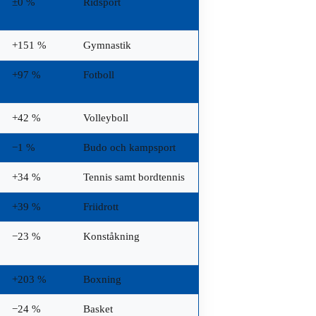
±0 %
Ridsport
+151 %
Gymnastik
+97 %
Fotboll
+42 %
Volleyboll
−1 %
Budo och kampsport
+34 %
Tennis samt bordtennis
+39 %
Friidrott
−23 %
Konståkning
+203 %
Boxning
−24 %
Basket