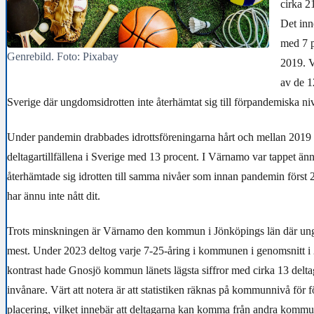
cirka 2
Det inn
med 7 p
Genrebild. Foto: Pixabay
2019. 
av de 
Sverige där ungdomsidrotten inte återhämtat sig till förpandemiska niv
Under pandemin drabbades idrottsföreningarna hårt och mellan 201
deltagartillfällena i Sverige med 13 procent. I Värnamo var tappet änn
återhämtade sig idrotten till samma nivåer som innan pandemin förs
har ännu inte nått dit.
Trots minskningen är Värnamo den kommun i Jönköpings län där ung
mest. Under 2023 deltog varje 7-25-åring i kommunen i genomsnitt i 29 
kontrast hade Gnosjö kommun länets lägsta siffror med cirka 13 deltaga
invånare. Värt att notera är att statistiken räknas på kommunnivå för 
placering, vilket innebär att deltagarna kan komma från andra kommu