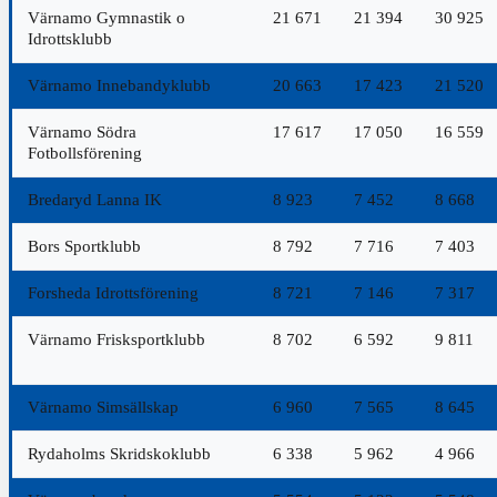
Värnamo Gymnastik o
21 671
21 394
30 925
Idrottsklubb
Värnamo Innebandyklubb
20 663
17 423
21 520
Värnamo Södra
17 617
17 050
16 559
Fotbollsförening
Bredaryd Lanna IK
8 923
7 452
8 668
Bors Sportklubb
8 792
7 716
7 403
Forsheda Idrottsförening
8 721
7 146
7 317
Värnamo Frisksportklubb
8 702
6 592
9 811
Värnamo Simsällskap
6 960
7 565
8 645
Rydaholms Skridskoklubb
6 338
5 962
4 966