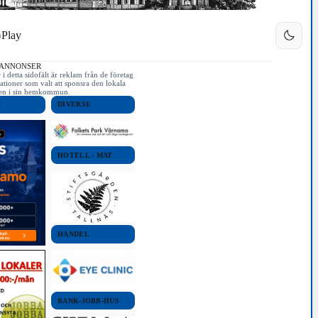
Play
 ANNONSER
i detta sidofält är reklam från de företag
ationer som valt att sponsra den lokala
iken i sin hemkommun.
E
DIVERSE
HOTELL - MAT
HANDEL
BANK-JOBB-HUS