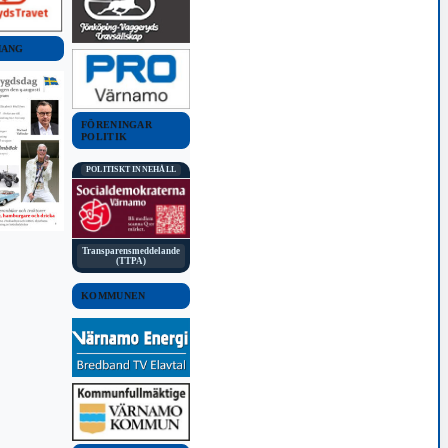
MANG
FÖRENINGAR
POLITIK
POLITISKT INNEHÅLL
Transparensmeddelande
(TTPA)
KOMMUNEN