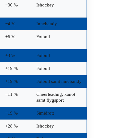
−30 %
Ishockey
−4 %
Innebandy
+6 %
Fotboll
+3 %
Fotboll
+19 %
Fotboll
+19 %
Fotboll samt innebandy
−11 %
Cheerleading, kanot
samt flygsport
−19 %
Simidrott
+28 %
Ishockey