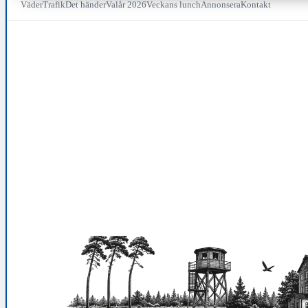
Väder
Trafik
Det händer
Valår 2026
Veckans lunch
Annonsera
Kontakt