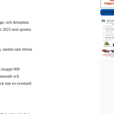
EVENE
rige, och detsamma
r 2023 stod sporten
o, medan näst största
ån knappt 900
ymnastik och
ock inte en eventuell