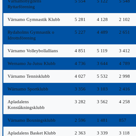
Värnamobygdens
5 554
5 122
5 548
Ryttarförening
Värnamo Gymnastik Klubb
5 281
4 128
2 102
Rydaholms Gymnastik o
5 227
4 489
2 651
Idrottsförening
Värnamo Volleybollallians
4 851
5 119
3 412
Wernamo Ju-Jutsu Klubb
4 736
3 644
4 789
Värnamo Tennisklubb
4 027
5 532
2 998
Wärnamo Sportklubb
3 356
3 103
2 416
Apladalens
3 282
3 562
4 258
Konståkningsklubb
Värnamo Boxningsklubb
2 596
1 481
857
Apladalens Basket Klubb
2 363
3 339
3 118