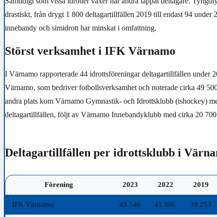
Samtidigt som vissa idrotter växer har andra tappat deltagare. Tyngdl
drastiskt, från drygt 1 800 deltagartillfällen 2019 till endast 94 unde
innebandy och simidrott har minskat i omfattning.
Störst verksamhet i IFK Värnamo
I Värnamo rapporterade 44 idrottsföreningar deltagartillfällen under 
Värnamo, som bedriver fotbollsverksamhet och noterade cirka 49 500 d
andra plats kom Värnamo Gymnastik- och Idrottsklubb (ishockey) m
deltagartillfällen, följt av Värnamo Innebandyklubb med cirka 20 700
Deltagartillfällen per idrottsklubb i Värn
Förening
2023
2022
2019
IFK Värnamo
49 546
41 806
39 253