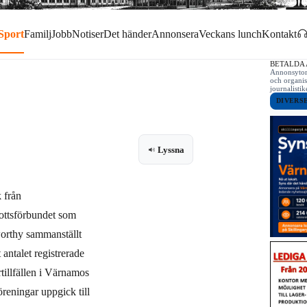
Sport
Familj
Jobb
Notiser
Det händer
Annonsera
Veckans lunch
Kontakt
BETALDA
Annonsytor 
och organis
journalist
DIVERS
Lyssna
k från
ottsförbundet som
rthy sammanställt
t antalet registrerade
rtillfällen i Värnamos
föreningar uppgick till