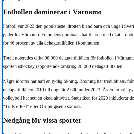
Fotbollen dominerar i Värnamo
Fotboll var 2023 den populäraste idrotten bland barn och unga i Sve
gäller för Värnamo. Fotbollens dominans har till och med ökat – unde
för 46 procent av alla deltagartillfällen i kommunen.
Totalt noterades cirka 98 000 deltagartillfällen för fotbollen i Värnam
sporten ishockey rapporterade omkring 28 000 deltagartillfällen.
Några idrotter har haft en tydlig ökning. Boxning har tredubblats, fr
deltagartillfällen 2019 till ungefär 2 600 under 2023. Även fotboll, g
volleyboll har sett en ökad aktivitet. Statistiken för 2023 inkluderar d
"Truls-effekt" efter OS-pingisen i somras.
Nedgång för vissa sporter