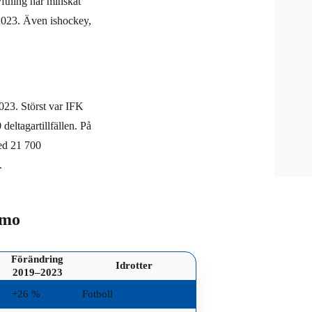
yftning har minskat
r 2023. Även ishockey,
2023. Störst var IFK
eltagartillfällen. På
ed 21 700
.
amo
Förändring
Idrotter
2019–2023
+26 %
Fotboll