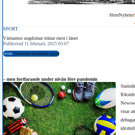
Hem
Nyheter
SPORT
Värnamos ungdomar tränar mest i länet
Publicerad 11 februari, 2025 05:07
Värnamo kommun sport
SPORT
– men fortfarande under nivån före pandemin
Statisti
Riksidr
Newswo
visar at
deltaga
idrotts