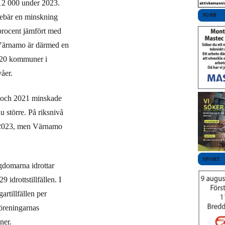
12 000 under 2023.
JOBB
ebär en minskning
rocent jämfört med
Värnamo är därmed en
120 kommuner i
åer.
9 och 2021 minskade
u större. På riksnivå
t 2023, men Värnamo
SPORT
domarna idrottar
idrottstillfällen. I
rtillfällen per
föreningarnas
ner.