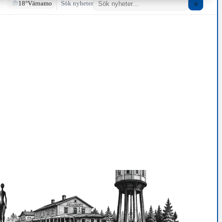
18°
Värnamo
Sök nyheter
⌕