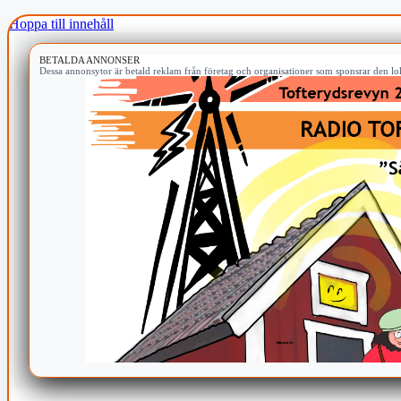
Hoppa till innehåll
BETALDA ANNONSER
Dessa annonsytor är betald reklam från företag och organisationer som sponsrar den lok