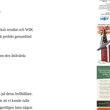
.
också resultat och WIK
elt perfekt genomförd
 om den åtråvärda
 på deras bollhållare.
e att vi kunde rulla
egentligen bara någon