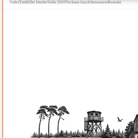
Väder
Trafik
Det händer
Valår 2026
Veckans lunch
Annonsera
Kontakt