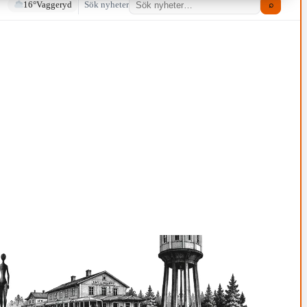
16°
Vaggeryd
Sök nyheter
⌕