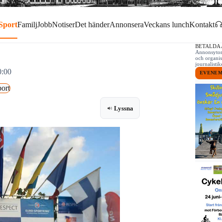
Sport
Familj
Jobb
Notiser
Det händer
Annonsera
Veckans lunch
Kontakt
BETALDA
Annonsytor 
och organis
journalist
0:00
EVENE
ort
Lyssna