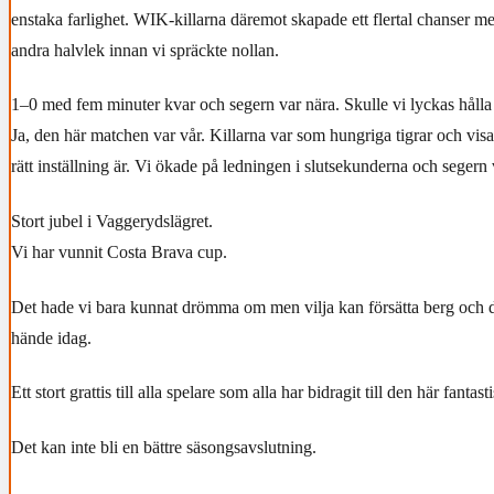
enstaka farlighet. WIK-killarna däremot skapade ett flertal chanser men
andra halvlek innan vi spräckte nollan.
1–0 med fem minuter kvar och segern var nära. Skulle vi lyckas hålla 
Ja, den här matchen var vår. Killarna var som hungriga tigrar och vis
rätt inställning är. Vi ökade på ledningen i slutsekunderna och segern 
Stort jubel i Vaggerydslägret.
Vi har vunnit Costa Brava cup.
Det hade vi bara kunnat drömma om men vilja kan försätta berg och d
hände idag.
Ett stort grattis till alla spelare som alla har bidragit till den här fanta
Det kan inte bli en bättre säsongsavslutning.