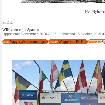
Hem
Nyheter
SPORT
WIK vann cup i Spanien
Uppdaterad 6 december, 2016 23:35
·
Publicerad 15 oktober, 2015 0
Vaggeryds kommun sport
Waggeryds IK Herr
Sp
SPORT
LAGSIDA
SPORTGREN