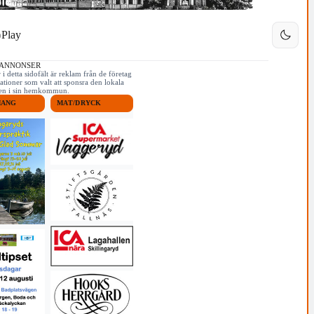
Play
 ANNONSER
i detta sidofält är reklam från de företag
ationer som valt att sponsra den lokala
iken i sin hemkommun.
MANG
MAT/DRYCK