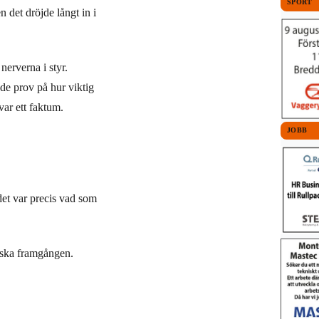
SPORT
 det dröjde långt in i
nerverna i styr.
ade prov på hur viktig
var ett faktum.
JOBB
et var precis vad som
stiska framgången.