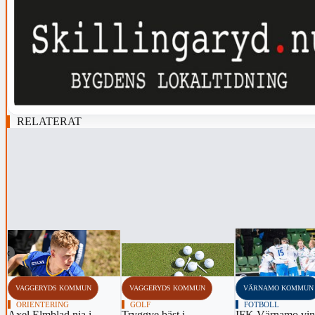
RELATERAT
‹
VAGGERYDS KOMMUN
VAGGERYDS KOMMUN
VÄRNAMO KOMMUN
ORIENTERING
GOLF
FOTBOLL
Axel Elmblad nia i
Tryggve bäst i
IFK Värnamo vin