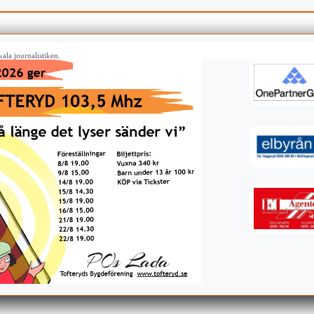
ala journalistiken.