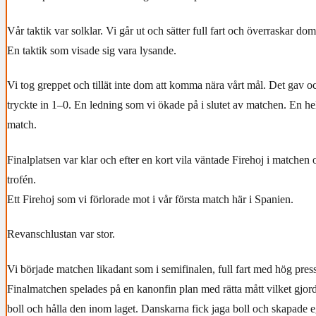
Vår taktik var solklar. Vi går ut och sätter full fart och överraskar dom
En taktik som visade sig vara lysande.
Vi tog greppet och tillät inte dom att komma nära vårt mål. Det gav 
tryckte in 1–0. En ledning som vi ökade på i slutet av matchen. En h
match.
Finalplatsen var klar och efter en kort vila väntade Firehoj i matchen
trofén.
Ett Firehoj som vi förlorade mot i vår första match här i Spanien.
Revanschlustan var stor.
Vi började matchen likadant som i semifinalen, full fart med hög press
Finalmatchen spelades på en kanonfin plan med rätta mått vilket gjord
boll och hålla den inom laget. Danskarna fick jaga boll och skapade 