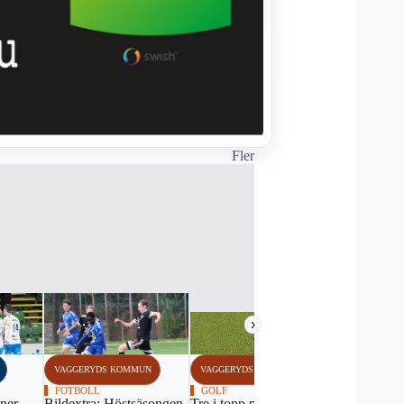
Fler
›
VAGGERYDS KOMMUN
VAGGERYDS KOMMUN
VAGGERYDS
FOTBOLL
GOLF
ORIENTERI
ner
Bildextra: Höstsäsongen
Tre i topp på dagens
Vaggeryds 