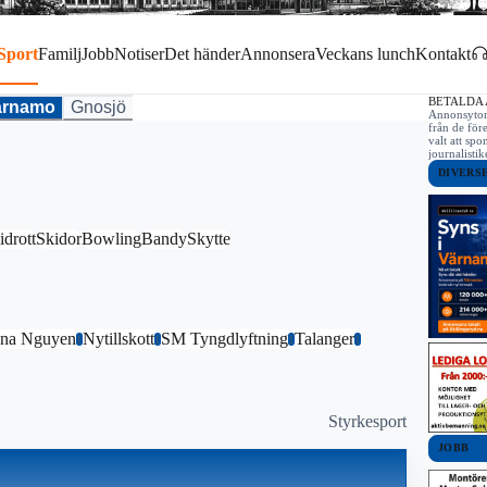
Sport
Familj
Jobb
Notiser
Det händer
Annonsera
Veckans lunch
Kontakt
BETALDA
ärnamo
Gnosjö
Annonsytor 
från de för
valt att spo
journalist
DIVERS
idrott
Skidor
Bowling
Bandy
Skytte
ina Nguyen
Nytillskott
SM Tyngdlyftning
Talanger
1
1
1
1
Styrkesport
JOBB