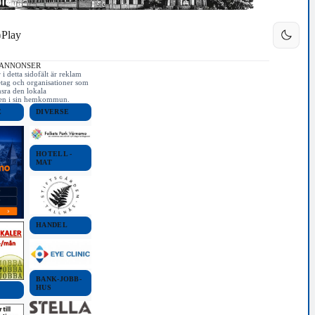
Play
 ANNONSER
i detta sidofält är reklam
etag och organisationer som
nsra den lokala
iken i sin hemkommun.
E
DIVERSE
HOTELL -
MAT
HANDEL
BANK-JOBB-
HUS