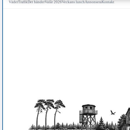
Väder
Trafik
Det händer
Valår 2026
Veckans lunch
Annonsera
Kontakt