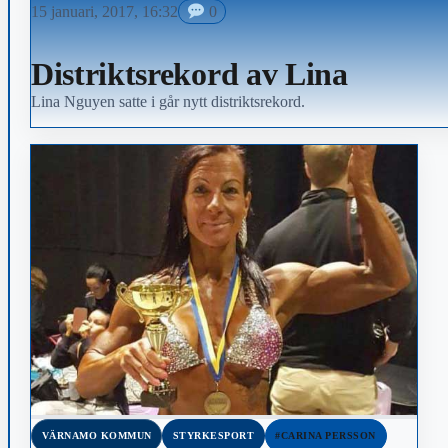
15 januari, 2017, 16:32
0
Distriktsrekord av Lina
Lina Nguyen satte i går nytt distriktsrekord.
VÄRNAMO KOMMUN
STYRKESPORT
#CARINA PERSSON