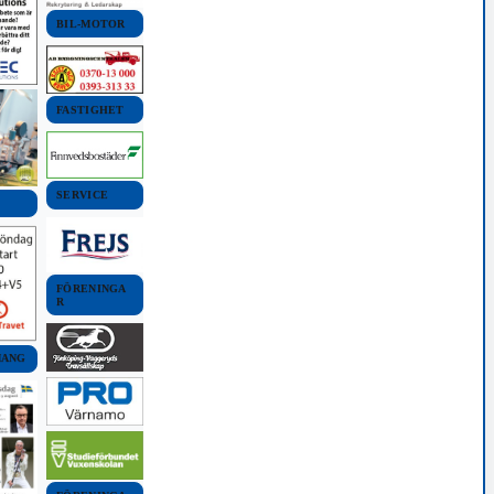
BIL-MOTOR
FASTIGHET
SERVICE
FÖRENINGA
R
MANG