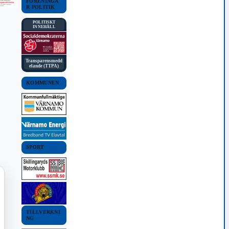
FÖRENINGA
R POLITIK
POLITISKT
INNEHÅLL
Transparensmedd
elande (TTPA)
KOMMUNEN
SPORT
TILLVERKNI
NG