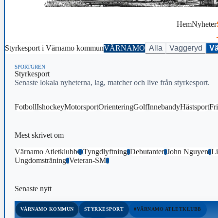
Hem
Nyheter
Styrkesport i Värnamo kommun
VÄRNAMO
Alla
Vaggeryd
V
SPORTGREN
Styrkesport
Senaste lokala nyheterna, lag, matcher och live från styrkesport.
Fotboll
Ishockey
Motorsport
Orientering
Golf
Innebandy
Hästsport
Fri
Mest skrivet om
Värnamo Atletklubb
Tyngdlyftning
Debutanter
John Nguyen
L
11
2
1
1
Ungdomsträning
Veteran-SM
1
1
Senaste nytt
VÄRNAMO KOMMUN
STYRKESPORT
#VÄRNAMO ATLETKLUBB