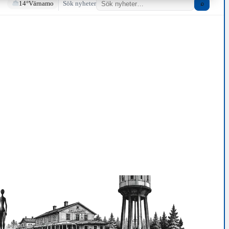
14°
Värnamo
Sök nyheter
⌕