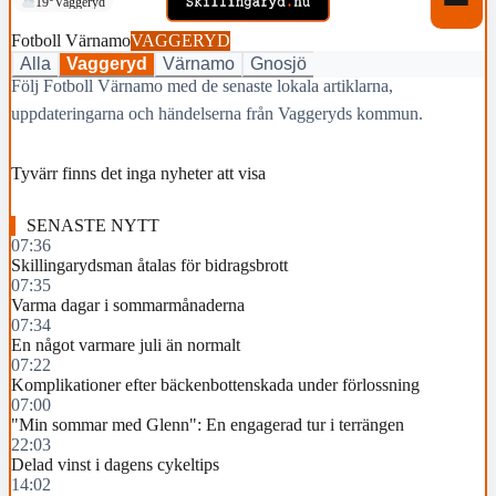
19°
Vaggeryd
Fotboll Värnamo
VAGGERYD
Alla
Vaggeryd
Värnamo
Gnosjö
Följ Fotboll Värnamo med de senaste lokala artiklarna,
uppdateringarna och händelserna från Vaggeryds kommun.
Tyvärr finns det inga nyheter att visa
SENASTE NYTT
07:36
Skillingarydsman åtalas för bidragsbrott
07:35
Varma dagar i sommarmånaderna
07:34
En något varmare juli än normalt
07:22
Komplikationer efter bäckenbottenskada under förlossning
07:00
"Min sommar med Glenn": En engagerad tur i terrängen
22:03
Delad vinst i dagens cykeltips
14:02