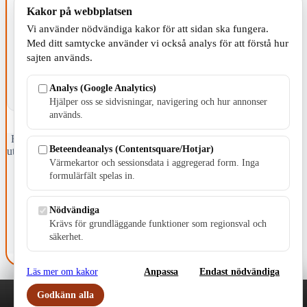
Kakor på webbplatsen
KOMMUNEN
Vi använder nödvändiga kakor för att sidan ska fungera.
Med ditt samtycke använder vi också analys för att förstå hur
sajten används.
Analys (Google Analytics)
Hjälper oss se sidvisningar, navigering och hur annonser
används.
Fristående webbtidningsföretag grundat 1991 som sedan 2002 ger
Beteendeanalys (Contentsquare/Hotjar)
ut tidningen Skillingaryd.nu och 2010 lanserades Värnamo.nu. Från
Värmekartor och sessionsdata i aggregerad form. Inga
april 2026 omfattar Skillingaryd.nu tre kommuner: Gnosjö,
Värnamo och Vaggeryds kommun.
formulärfält spelas in.
Kontakta oss
Nödvändiga
E-post: redaktionen@skillingaryd.nu
Postadress: Gisslaköp 1, 568 92 Skillingaryd
Krävs för grundläggande funktioner som regionsval och
säkerhet.
Kakinställningar
Läs mer om kakor
Anpassa
Endast nödvändiga
Godkänn alla
Play