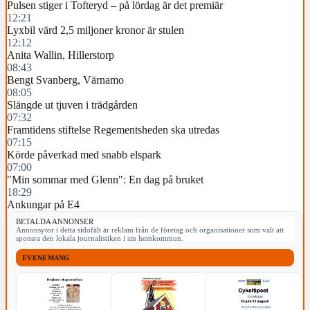
Pulsen stiger i Tofteryd – på lördag är det premiär
12:21
Lyxbil värd 2,5 miljoner kronor är stulen
12:12
Anita Wallin, Hillerstorp
08:43
Bengt Svanberg, Värnamo
08:05
Slängde ut tjuven i trädgården
07:32
Framtidens stiftelse Regementsheden ska utredas
07:15
Körde påverkad med snabb elspark
07:00
"Min sommar med Glenn": En dag på bruket
18:29
Ankungar på E4
BETALDA ANNONSER
Annonsytor i detta sidofält är reklam från de företag och organisationer som valt att
sponsra den lokala journalistiken i sin hemkommun.
EVENEMANG