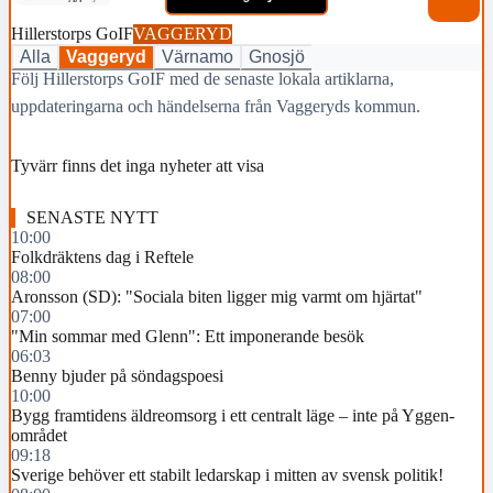
Hillerstorps GoIF
VAGGERYD
Alla
Vaggeryd
Värnamo
Gnosjö
Följ Hillerstorps GoIF med de senaste lokala artiklarna,
uppdateringarna och händelserna från Vaggeryds kommun.
Tyvärr finns det inga nyheter att visa
SENASTE NYTT
10:00
Folkdräktens dag i Reftele
08:00
Aronsson (SD): "Sociala biten ligger mig varmt om hjärtat"
07:00
"Min sommar med Glenn": Ett imponerande besök
06:03
Benny bjuder på söndagspoesi
10:00
Bygg framtidens äldreomsorg i ett centralt läge – inte på Yggen-
området
09:18
Sverige behöver ett stabilt ledarskap i mitten av svensk politik!