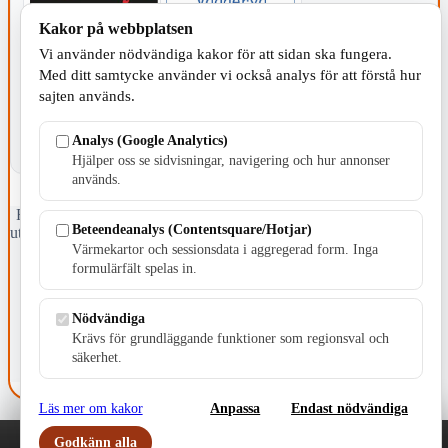
Kakor på webbplatsen
KOMMUNEN
Vi använder nödvändiga kakor för att sidan ska fungera.
Med ditt samtycke använder vi också analys för att förstå hur
sajten används.
Analys (Google Analytics)
Hjälper oss se sidvisningar, navigering och hur annonser
används.
Fristående webbtidningsföretag grundat 1991 som sedan 2002 ger
Beteendeanalys (Contentsquare/Hotjar)
ut tidningen Skillingaryd.nu och 2010 lanserades Värnamo.nu. Från
Värmekartor och sessionsdata i aggregerad form. Inga
april 2026 omfattar Skillingaryd.nu tre kommuner: Gnosjö,
Värnamo och Vaggeryds kommun.
formulärfält spelas in.
Kontakta oss
Nödvändiga
E-post: redaktionen@skillingaryd.nu
Postadress: Gisslaköp 1, 568 92 Skillingaryd
Krävs för grundläggande funktioner som regionsval och
säkerhet.
Kakinställningar
Läs mer om kakor
Anpassa
Endast nödvändiga
Godkänn alla