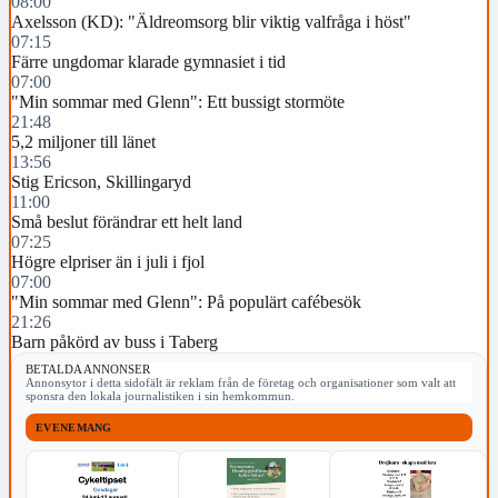
08:00
Axelsson (KD): "Äldreomsorg blir viktig valfråga i höst"
07:15
Färre ungdomar klarade gymnasiet i tid
07:00
"Min sommar med Glenn": Ett bussigt stormöte
21:48
5,2 miljoner till länet
13:56
Stig Ericson, Skillingaryd
11:00
Små beslut förändrar ett helt land
07:25
Högre elpriser än i juli i fjol
07:00
"Min sommar med Glenn": På populärt cafébesök
21:26
Barn påkörd av buss i Taberg
BETALDA ANNONSER
Annonsytor i detta sidofält är reklam från de företag och organisationer som valt att
sponsra den lokala journalistiken i sin hemkommun.
EVENEMANG