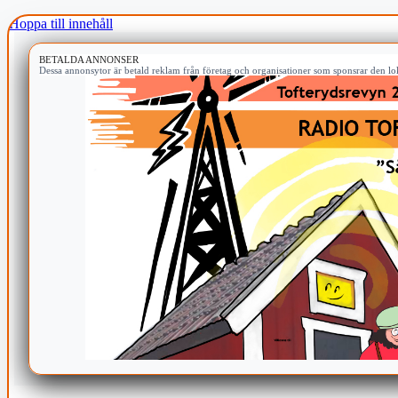
Hoppa till innehåll
BETALDA ANNONSER
Dessa annonsytor är betald reklam från företag och organisationer som sponsrar den lok