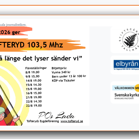
ala journalistiken.