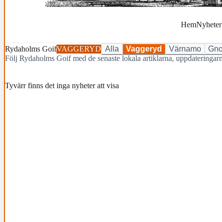
Hem
Nyheter
Rydaholms Goif
VAGGERYD
Alla
Vaggeryd
Värnamo
Gno
Följ Rydaholms Goif med de senaste lokala artiklarna, uppdatering
Tyvärr finns det inga nyheter att visa