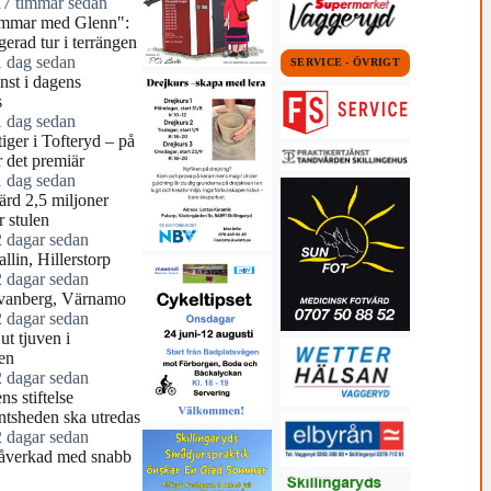
17 timmar sedan
mmar med Glenn":
erad tur i terrängen
1 dag sedan
SERVICE - ÖVRIGT
nst i dagens
s
1 dag sedan
tiger i Tofteryd – på
r det premiär
1 dag sedan
ärd 2,5 miljoner
r stulen
2 dagar sedan
llin, Hillerstorp
2 dagar sedan
vanberg, Värnamo
2 dagar sedan
ut tjuven i
en
2 dagar sedan
ns stiftelse
tsheden ska utredas
2 dagar sedan
åverkad med snabb