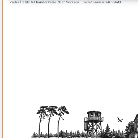
Väder
Trafik
Det händer
Valår 2026
Veckans lunch
Annonsera
Kontakt