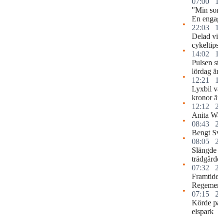
07:00
"Min so
En engag
22:03
Delad vi
cykeltip
14:02
Pulsen s
lördag ä
12:21
Lyxbil v
kronor ä
12:12
Anita Wa
08:43
Bengt S
08:05
Slängde 
trädgård
07:32
Framtide
Regemen
07:15
Körde p
elspark