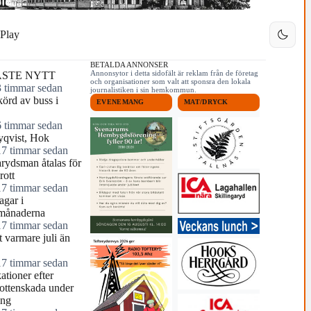
Play
BETALDA ANNONSER
Annonsytor i detta sidofält är reklam från de företag
STE NYTT
och organisationer som valt att sponsra den lokala
3 timmar sedan
journalistiken i sin hemkommun.
örd av buss i
EVENEMANG
MAT/DRYCK
6 timmar sedan
yqvist, Hok
17 timmar sedan
arydsman åtalas för
rott
17 timmar sedan
agar i
månaderna
17 timmar sedan
 varmare juli än
17 timmar sedan
tioner efter
ottenskada under
ing