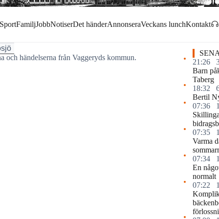
Sport
Familj
Jobb
Notiser
Det händer
Annonsera
Veckans lunch
Kontakt
sjö
SENA
arna och händelserna från Vaggeryds kommun.
21:26
Barn påk
Taberg
18:32
Bertil N
07:36
Skilling
bidragsb
07:35
Varma d
sommar
07:34
En något
normalt
07:22
Komplika
bäckenb
förlossn