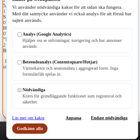
5,2 miljoner till länet
Vi använder nödvändiga kakor för att sidan ska fungera.
11:00
Med ditt samtycke använder vi också analys för att förstå hur
Små beslut förändrar ett helt land
sajten används.
07:25
Högre elpriser än i juli i fjol
07:00
Analys (Google Analytics)
"Min sommar med Glenn": På populärt cafébesök
Hjälper oss se sidvisningar, navigering och hur annonser
21:26
används.
Barn påkörd av buss i Taberg
Fristående webbtidningsföretag grundat 1991 som sedan 2002 ger
Beteendeanalys (Contentsquare/Hotjar)
ut tidningen Skillingaryd.nu och 2010 lanserades Värnamo.nu. Från
Värmekartor och sessionsdata i aggregerad form. Inga
april 2026 omfattar Skillingaryd.nu tre kommuner: Gnosjö,
formulärfält spelas in.
Värnamo och Vaggeryds kommun.
Kontakta oss
Nödvändiga
E-post: redaktionen@skillingaryd.nu
Krävs för grundläggande funktioner som regionsval och
Postadress: Gisslaköp 1, 568 92 Skillingaryd
säkerhet.
Kakinställningar
Läs mer om kakor
Anpassa
Endast nödvändiga
Godkänn alla
Play
Nyheter
Sport
Familj
Meny