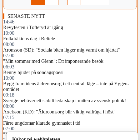
SENASTE NYTT
14:46
Revyfesten i Tofteryd är igång
10:00
Folkdräktens dag i Reftele
08:00
Aronsson (SD): "Sociala biten ligger mig varmt om hjärtat"
07:00
"Min sommar med Glenn": Ett imponerande besök
06:03
Benny bjuder på söndagspoesi
10:00
Bygg framtidens äldreomsorg i ett centralt läge – inte på Yggen-
området
09:18
Sverige behöver ett stabilt ledarskap i mitten av svensk politik!
08:00
Axelsson (KD): "Äldreomsorg blir viktig valfråga i höst"
07:15
Färre ungdomar klarade gymnasiet i tid
07:00
"Min sommar med Glenn": Ett bussigt stormöte
Kakor på webbplatsen
21:48