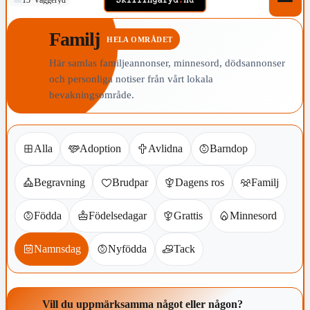
Familj
HELA OMRÅDET
Här samlas familjeannonser, minnesord, dödsannonser
och personliga notiser från vårt lokala
bevakningsområde.
Alla
Adoption
Avlidna
Barndop
Begravning
Brudpar
Dagens ros
Familj
Födda
Födelsedagar
Grattis
Minnesord
Namnsdag
Nyfödda
Tack
Vill du uppmärksamma något eller någon?