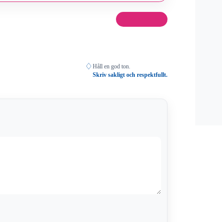
Dela det här
♢
Håll en god ton.
Skriv sakligt och respektfullt.