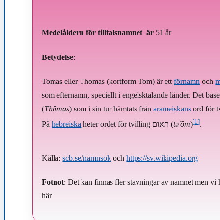
Medelåldern för tilltalsnamnet är
51 år
Betydelse
:
Tomas eller Thomas (kortform Tom) är ett
förnamn
och
m
som efternamn, speciellt i engelsktalande länder. Det bas
(
Thōmas
) som i sin tur hämtats från
arameiskans
[
1
]
På
hebreiska
heter ordet för tvilling תאום (
tə'ōm
)
.
Källa:
scb.se/namnsok
och
https://sv.wikipedia.org
Fotnot
: Det kan finnas fler stavningar av namnet men vi 
här