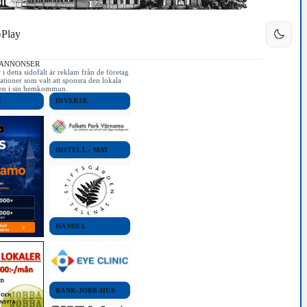
Play
 ANNONSER
i detta sidofält är reklam från de företag
ationer som valt att sponsra den lokala
iken i sin hemkommun.
E
DIVERSE
HOTELL - MAT
HANDEL
BANK-JOBB-HUS