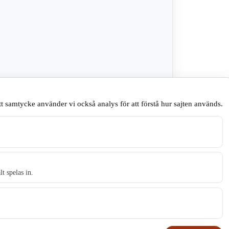
na webbläsare till nästa gång jag skriver en
t samtycke använder vi också analys för att förstå hur sajten används.
.
t spelas in.
t tidningen Skillingaryd.nu och 2010 lanserades Värnamo.nu. Från apr
Gnosjö, Värnamo och Vaggeryds kommun.
Kontakta oss
.
E-post: redaktionen@skillingaryd.nu
Postadress: Gisslaköp 1, 568 92 Skillingaryd