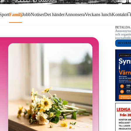
Sport
Familj
Jobb
Notiser
Det händer
Annonsera
Veckans lunch
Kontakt
BETALDA
Annonsytor 
och organis
journalist
DIVERS