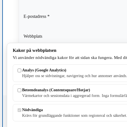
E-postadress
*
Webbplats
Kakor på webbplatsen
Spara mitt namn, min e-postadress och webbplats i den
Vi använder nödvändiga kakor för att sidan ska fungera. Med dit
kommentar.
Analys (Google Analytics)
Hjälper oss se sidvisningar, navigering och hur annonser används
Beteendeanalys (Contentsquare/Hotjar)
Värmekartor och sessionsdata i aggregerad form. Inga formulärfäl
Fristående webbtidningsföretag grundat 1991 som sedan 2002 ger u
Nödvändiga
Krävs för grundläggande funktioner som regionsval och säkerhet