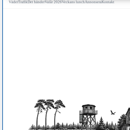
Väder
Trafik
Det händer
Valår 2026
Veckans lunch
Annonsera
Kontakt