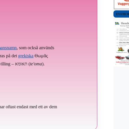
EVENE
ansnamn
, som också används
eras på det
grekiska
Θωμᾶς
ord för tvilling – תאומא (
te'oma
).
har oftast endast med ett av dem