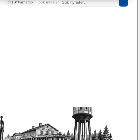
13°
Värnamo
Sök nyheter
⌕