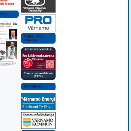
MANG
FÖRENINGAR
POLITIK
POLITISKT INNEHÅLL
Transparensmeddelande
(TTPA)
KOMMUNEN