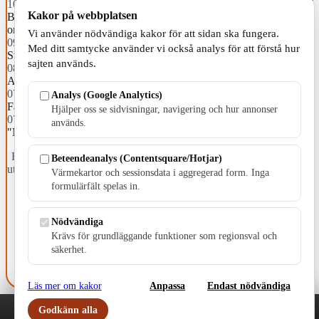
10:00
Kakor på webbplatsen
Bygg framtidens äldreomsorg i ett centralt läge – inte på Yggen-
området
Vi använder nödvändiga kakor för att sidan ska fungera.
09:18
Med ditt samtycke använder vi också analys för att förstå hur
Sverige behöver ett stabilt ledarskap i mitten av svensk politik!
sajten används.
08:00
Axelsson (KD): "Äldreomsorg blir viktig valfråga i höst"
07:15
Analys (Google Analytics)
Färre ungdomar klarade gymnasiet i tid
Hjälper oss se sidvisningar, navigering och hur annonser
07:00
används.
"Min sommar med Glenn": Ett bussigt stormöte
Fristående webbtidningsföretag grundat 1991 som sedan 2002 ger
Beteendeanalys (Contentsquare/Hotjar)
ut tidningen Skillingaryd.nu och 2010 lanserades Värnamo.nu. Från
Värmekartor och sessionsdata i aggregerad form. Inga
april 2026 omfattar Skillingaryd.nu tre kommuner: Gnosjö,
formulärfält spelas in.
Värnamo och Vaggeryds kommun.
Kontakta oss
Nödvändiga
E-post: redaktionen@skillingaryd.nu
Krävs för grundläggande funktioner som regionsval och
Postadress: Gisslaköp 1, 568 92 Skillingaryd
säkerhet.
Kakinställningar
Läs mer om kakor
Anpassa
Endast nödvändiga
Godkänn alla
Play