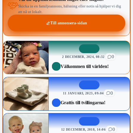
Skicka in en familjeannons, hälsning eller notis så hjälper vi dig
att nå ut lokalt.
Till annonsera-sidan
NYFÖDDA
0
2 DECEMBER, 2024, 08:32
Välkommen till världen!
NYFÖDDA
0
11 JANUARI, 2023, 09:04
Grattis till tvillingarna!
NYFÖDDA
0
12 DECEMBER, 2018, 14:06