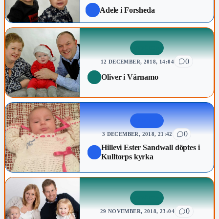
Adele i Forsheda
NYFÖDDA
0
12 DECEMBER, 2018, 14:04
Oliver i Värnamo
NYFÖDDA
0
3 DECEMBER, 2018, 21:42
Hillevi Ester Sandwall döptes i
Kulltorps kyrka
NYFÖDDA
0
29 NOVEMBER, 2018, 23:04