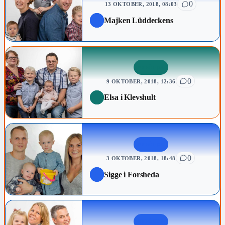
0
13 OKTOBER, 2018, 08:03
Majken Lüddeckens
NYFÖDDA
0
9 OKTOBER, 2018, 12:36
Elsa i Klevshult
NYFÖDDA
0
3 OKTOBER, 2018, 18:48
Sigge i Forsheda
NYFÖDDA