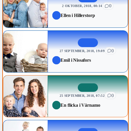
0
2 OKTOBER, 2018, 00:14
Ellen i Hillerstorp
NYFÖDDA
0
27 SEPTEMBER, 2018, 19:09
Emil i Nissafors
NYFÖDDA
0
25 SEPTEMBER, 2018, 07:52
En flicka i Värnamo