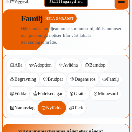
17°
Vaggeryd
Familj
HELA OMRÅDET
Här samlas familjeannonser, minnesord, dödsannonser
och personliga notiser från vårt lokala
bevakningsområde.
Alla
Adoption
Avlidna
Barndop
Begravning
Brudpar
Dagens ros
Familj
Födda
Födelsedagar
Grattis
Minnesord
Namnsdag
Nyfödda
Tack
Vill du uppmärksamma något eller någon?