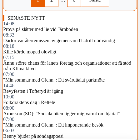
SENASTE NYTT
14:08
Prova på slåtter med lie vid Järnboden
08:33
Därför var återremissen av gemensam IT-drift nödvändig
08:18
Kille körde moped olovligt
07:15
Ännu större chans för länets företag och organisationer att få stöd
från Klimatklivet
07:00
"Min sommar med Glenn": Ett svåruttalat parkmöte
14:46
Revyfesten i Tofteryd är igång
10:00
Folkdräktens dag i Reftele
08:00
Aronsson (SD): "Sociala biten ligger mig varmt om hjärtat"
07:00
"Min sommar med Glenn": Ett imponerande besök
06:03
Benny bjuder på söndagspoesi