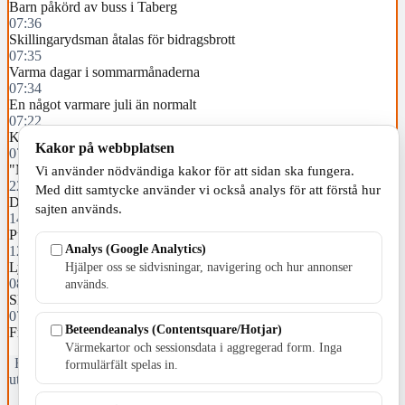
Barn påkörd av buss i Taberg
07:36
Skillingarydsman åtalas för bidragsbrott
07:35
Varma dagar i sommarmånaderna
07:34
En något varmare juli än normalt
07:22
Komplikationer efter bäckenbottenskada under förlossning
Kakor på webbplatsen
07:00
"Min sommar med Glenn": En engagerad tur i terrängen
Vi använder nödvändiga kakor för att sidan ska fungera.
22:03
Med ditt samtycke använder vi också analys för att förstå hur
Delad vinst i dagens cykeltips
sajten används.
14:02
Pulsen stiger i Tofteryd – på lördag är det premiär
Analys (Google Analytics)
12:21
Lyxbil värd 2,5 miljoner kronor är stulen
Hjälper oss se sidvisningar, navigering och hur annonser
08:05
används.
Slängde ut tjuven i trädgården
07:32
Beteendeanalys (Contentsquare/Hotjar)
Framtidens stiftelse Regementsheden ska utredas
Värmekartor och sessionsdata i aggregerad form. Inga
Fristående webbtidningsföretag grundat 1991 som sedan 2002 ger
formulärfält spelas in.
ut tidningen Skillingaryd.nu och 2010 lanserades Värnamo.nu. Från
april 2026 omfattar Skillingaryd.nu tre kommuner: Gnosjö,