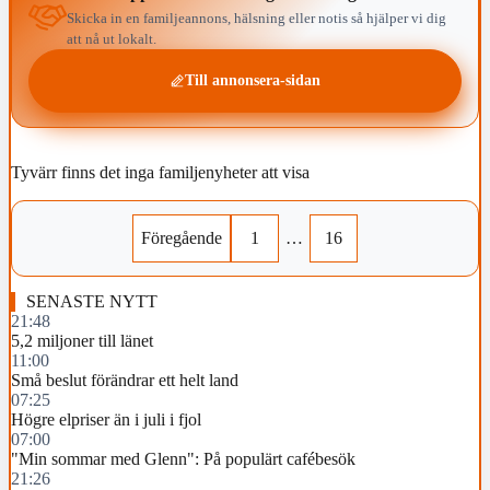
Skicka in en familjeannons, hälsning eller notis så hjälper vi dig
att nå ut lokalt.
Till annonsera-sidan
Tyvärr finns det inga familjenyheter att visa
Föregående
1
…
16
SENASTE NYTT
21:48
5,2 miljoner till länet
11:00
Små beslut förändrar ett helt land
07:25
Högre elpriser än i juli i fjol
07:00
"Min sommar med Glenn": På populärt cafébesök
21:26