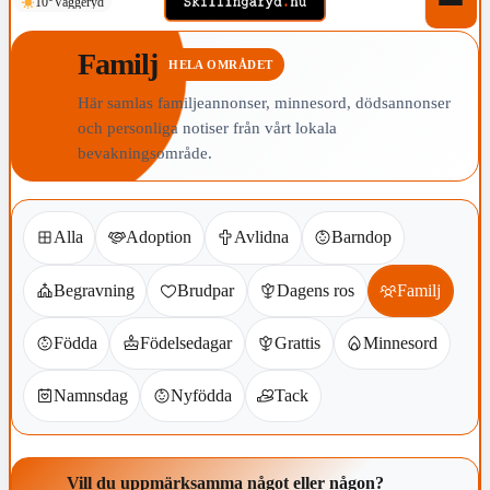
10°
Vaggeryd
Familj
HELA OMRÅDET
Här samlas familjeannonser, minnesord, dödsannonser
och personliga notiser från vårt lokala
bevakningsområde.
Alla
Adoption
Avlidna
Barndop
Begravning
Brudpar
Dagens ros
Familj
Födda
Födelsedagar
Grattis
Minnesord
Namnsdag
Nyfödda
Tack
Vill du uppmärksamma något eller någon?