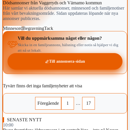
Dödsannonser från Vaggeryds och Värnamo kommun
Här samlar vi aktuella dödsannonser, minnesord och familjenotiser
från vårt bevakningsområde. Sidan uppdateras löpande när nya
annonser publiceras.
Minnesord
Begravning
Tack
Vill du uppmärksamma något eller någon?
Skicka in en familjeannons, hälsning eller notis så hjälper vi dig
att nå ut lokalt.
Till annonsera-sidan
Tyvärr finns det inga familjenyheter att visa
Föregående
1
…
17
SENASTE NYTT
10:00