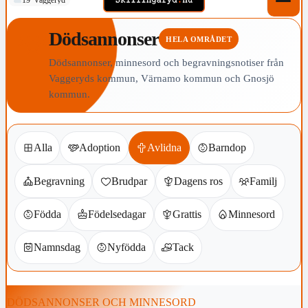
Dödsannonser
HELA OMRÅDET
Dödsannonser, minnesord och begravningsnotiser från
Vaggeryds kommun, Värnamo kommun och Gnosjö
kommun.
Alla
Adoption
Avlidna
Barndop
Begravning
Brudpar
Dagens ros
Familj
Födda
Födelsedagar
Grattis
Minnesord
Namnsdag
Nyfödda
Tack
DÖDSANNONSER OCH MINNESORD