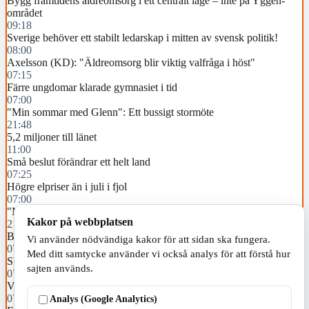
Bygg framtidens äldreomsorg i ett centralt läge – inte på Yggen-
området
09:18
Sverige behöver ett stabilt ledarskap i mitten av svensk politik!
08:00
Axelsson (KD): "Äldreomsorg blir viktig valfråga i höst"
07:15
Färre ungdomar klarade gymnasiet i tid
07:00
"Min sommar med Glenn": Ett bussigt stormöte
21:48
5,2 miljoner till länet
11:00
Små beslut förändrar ett helt land
07:25
Högre elpriser än i juli i fjol
07:00
"Min sommar med Glenn": På populärt cafébesök
Kakor på webbplatsen
21:26
Barn påkörd av buss i Taberg
Vi använder nödvändiga kakor för att sidan ska fungera.
07:36
Med ditt samtycke använder vi också analys för att förstå hur
Skillingarydsman åtalas för bidragsbrott
sajten används.
07:35
Varma dagar i sommarmånaderna
07:34
Analys (Google Analytics)