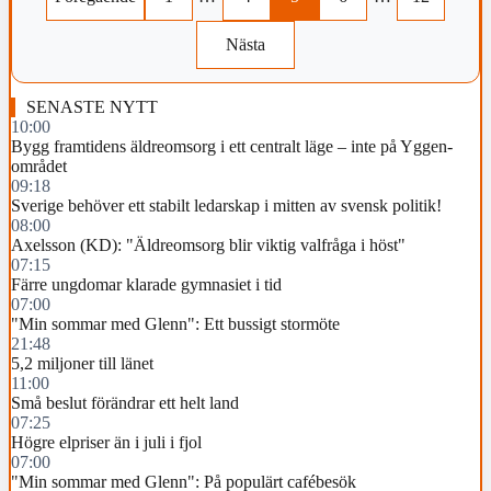
Nästa
SENASTE NYTT
10:00
Bygg framtidens äldreomsorg i ett centralt läge – inte på Yggen-
området
09:18
Sverige behöver ett stabilt ledarskap i mitten av svensk politik!
08:00
Axelsson (KD): "Äldreomsorg blir viktig valfråga i höst"
07:15
Färre ungdomar klarade gymnasiet i tid
07:00
"Min sommar med Glenn": Ett bussigt stormöte
21:48
5,2 miljoner till länet
11:00
Små beslut förändrar ett helt land
07:25
Högre elpriser än i juli i fjol
07:00
"Min sommar med Glenn": På populärt cafébesök