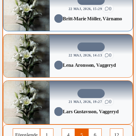
BEGRAVNING
0
22 MAJ, 2026, 15:29
Britt-Marie Möller, Värnamo
BEGRAVNING
0
22 MAJ, 2026, 14:13
Lena Aronsson, Vaggeryd
BEGRAVNING
0
21 MAJ, 2026, 19:27
Lars Gustavsson, Vaggeryd
Föregående
1
…
4
5
6
…
12