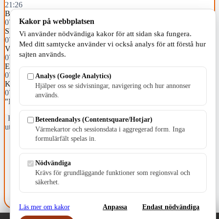
21:26
Barn påkörd av buss i Taberg
Kakor på webbplatsen
07:36
Skillingarydsman åtalas för bidragsbrott
Vi använder nödvändiga kakor för att sidan ska fungera.
07:35
Med ditt samtycke använder vi också analys för att förstå hur
Varma dagar i sommarmånaderna
sajten används.
07:34
En något varmare juli än normalt
07:22
Analys (Google Analytics)
Komplikationer efter bäckenbottenskada under förlossning
Hjälper oss se sidvisningar, navigering och hur annonser
07:00
används.
"Min sommar med Glenn": En engagerad tur i terrängen
Fristående webbtidningsföretag grundat 1991 som sedan 2002 ger
Beteendeanalys (Contentsquare/Hotjar)
ut tidningen Skillingaryd.nu och 2010 lanserades Värnamo.nu. Från
Värmekartor och sessionsdata i aggregerad form. Inga
april 2026 omfattar Skillingaryd.nu tre kommuner: Gnosjö,
formulärfält spelas in.
Värnamo och Vaggeryds kommun.
Kontakta oss
Nödvändiga
E-post: redaktionen@skillingaryd.nu
Krävs för grundläggande funktioner som regionsval och
Postadress: Gisslaköp 1, 568 92 Skillingaryd
säkerhet.
Kakinställningar
Läs mer om kakor
Anpassa
Endast nödvändiga