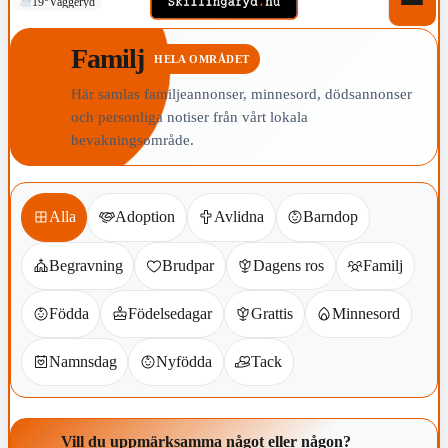
19°
Vaggeryd
Familj
HELA OMRÅDET
Här samlas familjeannonser, minnesord, dödsannonser
och personliga notiser från vårt lokala
bevakningsområde.
Alla
Adoption
Avlidna
Barndop
Begravning
Brudpar
Dagens ros
Familj
Födda
Födelsedagar
Grattis
Minnesord
Namnsdag
Nyfödda
Tack
Vill du uppmärksamma något eller någon?