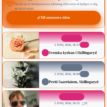
Skicka in en familjeannons, hälsning eller notis så hjälper vi dig
att nå ut lokalt.
Till annonsera-sidan
DAGENS ROS
1
3 JUNI, 2026, 10:57
Svenska kyrkan i Skillingaryd
BEGRAVNING
2
2 JUNI, 2026, 18:09
Pertti Saarelainen, Skillingaryd
FÖDELSEDAGAR
0
1 JUNI, 2026, 20:35