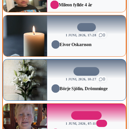
Mileon fyllde 4 år
AVLIDNA
0
1 JUNI, 2026, 17:28
Eivor Oskarsson
BEGRAVNING
0
1 JUNI, 2026, 10:27
Börje Sjölin, Drömminge
FÖDELSEDAGAR
1
1 JUNI, 2026, 07:11