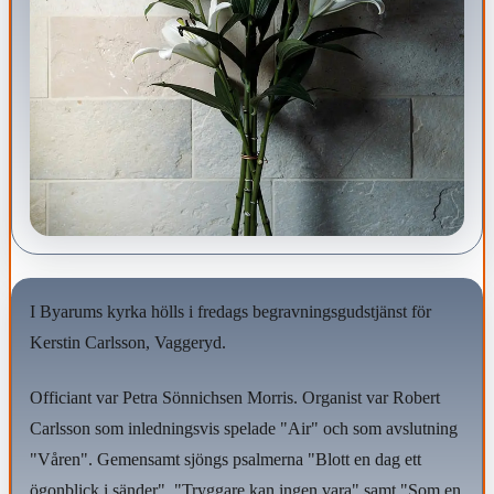
I Byarums kyrka hölls i fredags begravningsgudstjänst för
Kerstin Carlsson, Vaggeryd.
Officiant var Petra Sönnichsen Morris. Organist var Robert
Carlsson som inledningsvis spelade "Air" och som avslutning
"Våren". Gemensamt sjöngs psalmerna "Blott en dag ett
ögonblick i sänder", "Tryggare kan ingen vara" samt "Som en