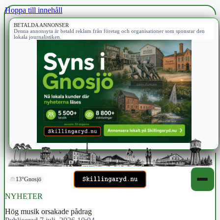
Hoppa till innehåll
BETALDA ANNONSER
Denna annonsyta är betald reklam från företag och organisationer som sponsrar den
lokala journalistiken.
13°
Gnosjö
NYHETER
Hög musik orsakade pådrag