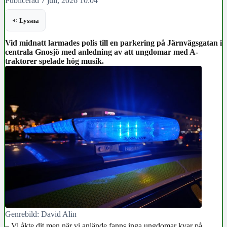
Publicerad 7 juli, 2026 10:04
Lyssna
Vid midnatt larmades polis till en parkering på Järnvägsgatan i
centrala Gnosjö med anledning av att ungdomar med A-
traktorer spelade hög musik.
Genrebild: David Alin
– Vi åkte dit men när vi anlände fanns inga ungdomar kvar på