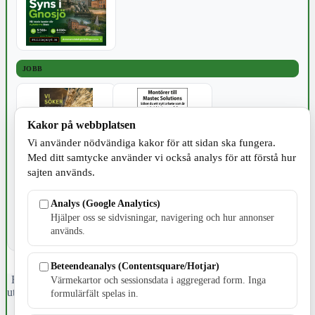
JOBB
Kakor på webbplatsen
Vi använder nödvändiga kakor för att sidan ska fungera.
Med ditt samtycke använder vi också analys för att förstå hur
SPORT
sajten används.
Analys (Google Analytics)
Hjälper oss se sidvisningar, navigering och hur annonser
används.
Beteendeanalys (Contentsquare/Hotjar)
Fristående webbtidningsföretag grundat 1991 som sedan 2002 ger
Värmekartor och sessionsdata i aggregerad form. Inga
ut tidningen Skillingaryd.nu och 2010 lanserades Värnamo.nu. Från
formulärfält spelas in.
april 2026 omfattar Skillingaryd.nu tre kommuner: Gnosjö,