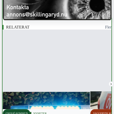
RELATERAT
Fler
›
GNOSJÖ KOMMUN
NYHETER
VAGGERYDS KO