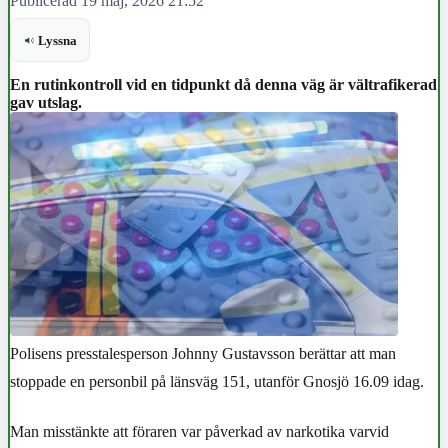
Publicerad 19 maj, 2026 21:52
Lyssna
En rutinkontroll vid en tidpunkt då denna väg är vältrafikerad
gav utslag.
Polisens
presstalesperson Johnny Gustavsson
berättar att man
stoppade en personbil på länsväg 151, utanför Gnosjö 16.09 idag.
Man misstänkte att föraren var påverkad av narkotika varvid