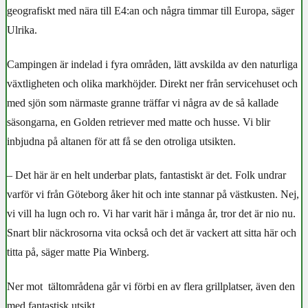
geografiskt med nära till E4:an och några timmar till Europa, säger
Ulrika.
Campingen är indelad i fyra områden, lätt avskilda av den naturliga
växtligheten och olika markhöjder. Direkt ner från servicehuset och
med sjön som närmaste granne träffar vi några av de så kallade
säsongarna, en Golden retriever med matte och husse. Vi blir
inbjudna på altanen för att få se den otroliga utsikten.
– Det här är en helt underbar plats, fantastiskt är det. Folk undrar
varför vi från Göteborg åker hit och inte stannar på västkusten. Nej,
vi vill ha lugn och ro. Vi har varit här i många år, tror det är nio nu.
Snart blir näckrosorna vita också och det är vackert att sitta här och
titta på, säger matte Pia Winberg.
Ner mot
tältområdena går vi förbi en av flera grillplatser, även den
med fantastisk utsikt.