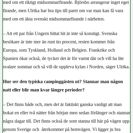
med om ett riktigt midsommarfirande. Björsbo arrangerar inget eget
firande, men Ulrika har bra tips till paret om var man kan få vara
med om ett äkta svenskt midsommarfirande i närheten.
– Att ett par från Ungern hittat hit är inte så konstigt. Svenska
besökare är inte mer än runt tio procent, resten kommer från
Europa, som Tyskland, Holland och Belgien. Frankrike och
Spanien ökar också, de tycker det är för varmt där och vill ha lite
svalare sommar och så vill de uppleva kylan i Norden, säger Ulrika.
Hur ser den typiska campinggästen ut? Stannar man någon
natt eller blir man kvar längre perioder?
– Det finns både och, men det är faktiskt ganska vanligt att man
bokat en eller två nätter från början men sedan förlänger och stannar
några dagar till. Det finns också de som stanna till här på vägen upp
genom Sverige och återkommer på hemvägen. Vi ligger ju bra