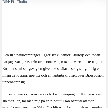
Bild: Pia Thulin
Den lilla naturcampingen ligger strax utanför Kulltorp och redan
när jag svänger av från den större vägen känns världen lite lugnare.
En liten smal skogsväg omgiven av smålandsskog slingrar sig en bit
innan det öppnar upp lite och en fantastiskt utsikt över Björsbosjön
uppenbarar sig.
Ulrika Johansson, som äger och driver campingen tillsammans med
sin man Jan, tar med mig på en rundtur. Hon berättar att man
startade verksamheten 2014. Det blir en del stopp och pratstunder