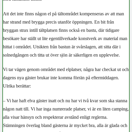
Att det inte finns någon el på tältområdet kompenseras av att man
har strand med brygga precis utanför öppningen. En bit från
bryggan strax intill tältplatsen finns också en bastu, där tidigare
besökare har ställt ut lite egentillverkade konstverk av material man
hittat i området. Utsikten från bastun är svårslagen, att sitta där i
solnedgången och titta ut över sjön är säkerligen en upplevelse.
Vi tar vägen genom området med elplatser, några har checkat ut och
dagens nya gäster brukar inte komma förrän på eftermiddagen.
Ulrika berättar:
– Vi har haft elva gäster inatt och nu har vi två kvar som ska stanna
någon natt till. Vi har inga numrerade platser, vi är en liten camping,
alla visar hänsyn och respekterar avstånd enligt reglerna.
Stämningen överlag bland gästerna är mycket bra, alla är glada och