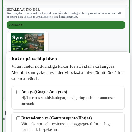
BETALDA ANNONSER
Annonsytor i detta sidofält är reklam från de företag och organisationer som valt att
sponsra den lokala journalistiken i sin hemkommun.
ANNONS
Kakor på webbplatsen
JOBB
Vi använder nödvändiga kakor för att sidan ska fungera.
Med ditt samtycke använder vi också analys för att förstå hur
sajten används.
Analys (Google Analytics)
Hjälper oss se sidvisningar, navigering och hur annonser
används.
Fristående webbtidningsföretag grundat 1991 som sedan 2002 ger
Beteendeanalys (Contentsquare/Hotjar)
ut tidningen Skillingaryd.nu och 2010 lanserades Värnamo.nu. Från
april 2026 omfattar Skillingaryd.nu tre kommuner: Gnosjö,
Värmekartor och sessionsdata i aggregerad form. Inga
Värnamo och Vaggeryds kommun.
formulärfält spelas in.