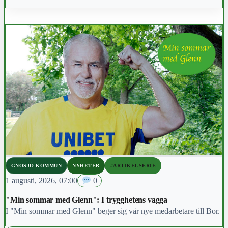
både handledare och elev. Den som ska handleda behöver skicka in
en ansökan till Transportstyrelsen och uppfylla kraven för att bli
godkänd som handledare.
GNOSJÖ KOMMUN
NYHETER
#ARTIKELSERIE
1 augusti, 2026, 07:00
0
"Min sommar med Glenn": I trygghetens vagga
I "Min sommar med Glenn" beger sig vår nye medarbetare till Bor.