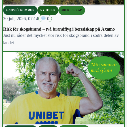
GNOSJÖ KOMMUN
NYHETER
#BEREDSKAP
30 juli, 2026, 07:14
0
Risk för skogsbrand – två brandflyg i beredskap på Axamo
Just nu råder det mycket stor risk för skogsbrand i södra delen av
landet.