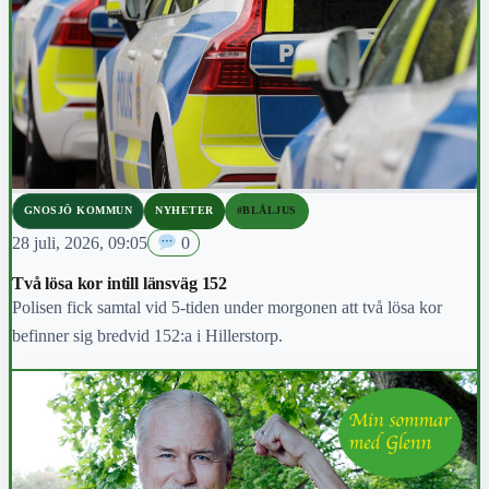
GNOSJÖ KOMMUN
NYHETER
#BLÅLJUS
28 juli, 2026, 09:05
0
Två lösa kor intill länsväg 152
Polisen fick samtal vid 5-tiden under morgonen att två lösa kor
befinner sig bredvid 152:a i Hillerstorp.