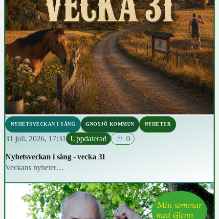
NYHETSVECKAN I SÅNG
GNOSJÖ KOMMUN
NYHETER
31 juli, 2026, 17:31
Uppdaterad
0
Nyhetsveckan i sång - vecka 31
Veckans nyheter…