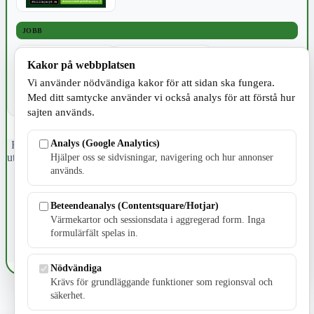
JOBB
Kakor på webbplatsen
Vi använder nödvändiga kakor för att sidan ska fungera.
Med ditt samtycke använder vi också analys för att förstå hur
sajten används.
Analys (Google Analytics)
Fristående webbtidningsföretag grundat 1991 som sedan 2002 ger
ut tidningen Skillingaryd.nu och 2010 lanserades Värnamo.nu. Från
Hjälper oss se sidvisningar, navigering och hur annonser
april 2026 omfattar Skillingaryd.nu tre kommuner: Gnosjö,
används.
Värnamo och Vaggeryds kommun.
Beteendeanalys (Contentsquare/Hotjar)
Kontakta oss
E-post: redaktionen@skillingaryd.nu
Värmekartor och sessionsdata i aggregerad form. Inga
Postadress: Gisslaköp 1, 568 92 Skillingaryd
formulärfält spelas in.
Kakinställningar
Nödvändiga
Krävs för grundläggande funktioner som regionsval och
säkerhet.