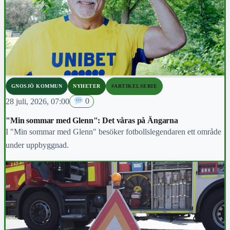
GNOSJÖ KOMMUN
NYHETER
#ARTIKELSERIE
28 juli, 2026, 07:00
0
"Min sommar med Glenn": Det våras på Ängarna
I "Min sommar med Glenn" besöker fotbollslegendaren ett område
under uppbyggnad.