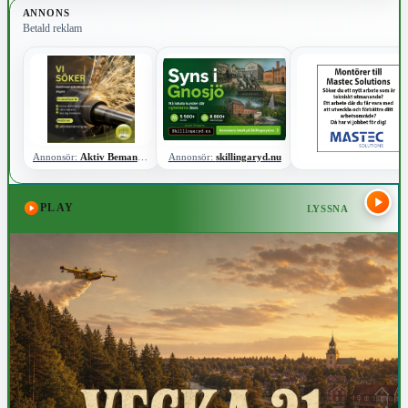
ANNONS
Betald reklam
Annonsör:
Aktiv Bemanning
Annonsör:
skillingaryd.nu
PLAY
LYSSNA