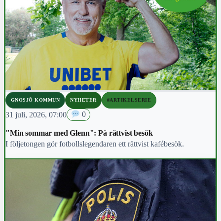
GNOSJÖ KOMMUN
NYHETER
#ARTIKELSERIE
31 juli, 2026, 07:00
0
"Min sommar med Glenn": På rättvist besök
I följetongen gör fotbollslegendaren ett rättvist kafébesök.