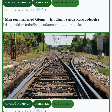
GNOSJÖ KOMMUN
NYHETER
#ARTIKELSERIE
30 juli, 2026, 07:00
0
"Min sommar med Glenn": En glenn-sande körupplevelse
I dag besöker fotbollslegendaren en populär bilskrot.
GNOSJÖ KOMMUN
NYHETER
#HÖGTRYCK
29 juli, 2026, 17:13
0