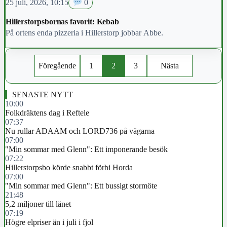
25 juli, 2026, 10:15
0
Hillerstorpsbornas favorit: Kebab
På ortens enda pizzeria i Hillerstorp jobbar Abbe.
Föregående
1
2
3
Nästa
SENASTE NYTT
10:00
Folkdräktens dag i Reftele
07:37
Nu rullar ADAAM och LORD736 på vägarna
07:00
"Min sommar med Glenn": Ett imponerande besök
07:22
Hillerstorpsbo körde snabbt förbi Horda
07:00
"Min sommar med Glenn": Ett bussigt stormöte
21:48
5,2 miljoner till länet
07:19
Högre elpriser än i juli i fjol