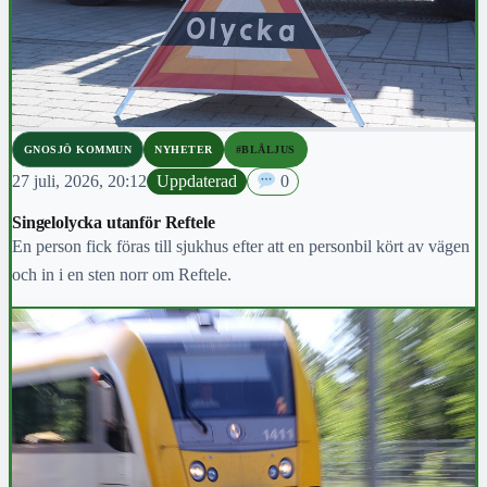
GNOSJÖ KOMMUN
NYHETER
#BLÅLJUS
27 juli, 2026, 20:12
Uppdaterad
0
Singelolycka utanför Reftele
En person fick föras till sjukhus efter att en personbil kört av vägen
och in i en sten norr om Reftele.