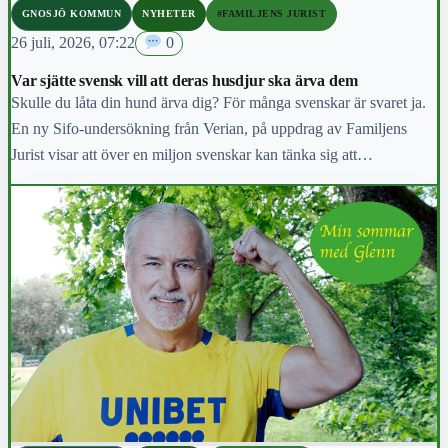
GNOSJÖ KOMMUN
NYHETER
#FAMILJENS JURIST
26 juli, 2026, 07:22
0
Var sjätte svensk vill att deras husdjur ska ärva dem
Skulle du låta din hund ärva dig? För många svenskar är svaret ja.
En ny Sifo-undersökning från Verian, på uppdrag av Familjens
Jurist visar att över en miljon svenskar kan tänka sig att
testamentera pengar eller tillgångar till ett husdjur.