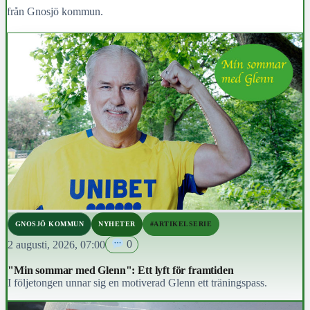
från Gnosjö kommun.
GNOSJÖ KOMMUN
NYHETER
#ARTIKELSERIE
2 augusti, 2026, 07:00
0
"Min sommar med Glenn": Ett lyft för framtiden
I följetongen unnar sig en motiverad Glenn ett träningspass.