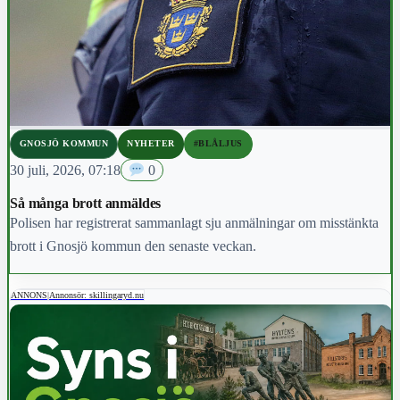
GNOSJÖ KOMMUN
NYHETER
#BLÅLJUS
30 juli, 2026, 07:18
0
Så många brott anmäldes
Polisen har registrerat sammanlagt sju anmälningar om misstänkta
brott i Gnosjö kommun den senaste veckan.
ANNONS
|
Annonsör: skillingaryd.nu