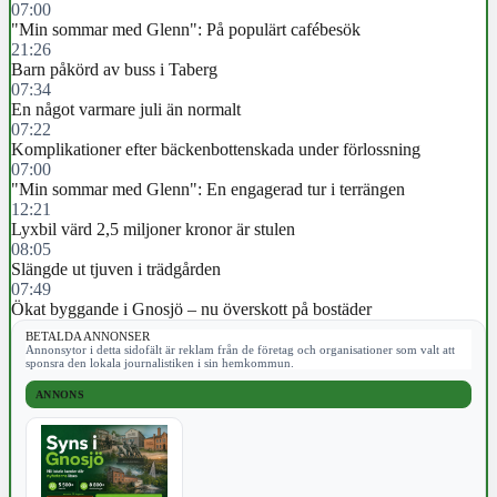
07:00
"Min sommar med Glenn": På populärt cafébesök
21:26
Barn påkörd av buss i Taberg
07:34
En något varmare juli än normalt
07:22
Komplikationer efter bäckenbottenskada under förlossning
07:00
"Min sommar med Glenn": En engagerad tur i terrängen
12:21
Lyxbil värd 2,5 miljoner kronor är stulen
08:05
Slängde ut tjuven i trädgården
07:49
Ökat byggande i Gnosjö – nu överskott på bostäder
BETALDA ANNONSER
Annonsytor i detta sidofält är reklam från de företag och organisationer som valt att
sponsra den lokala journalistiken i sin hemkommun.
ANNONS