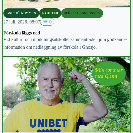
GNOSJÖ KOMMUN
NYHETER
#FÖRSKOLAN LINNEA
27 juli, 2026, 08:07
0
Förskola läggs ned
Vid kultur- och utbildningsutskottet sammanträde i juni godkändes
information om nedläggning av förskola i Gnosjö.