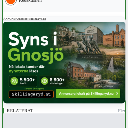
Redaktionen
ANNONS
|
Annonsör: skillingaryd.nu
RELATERAT
Fler