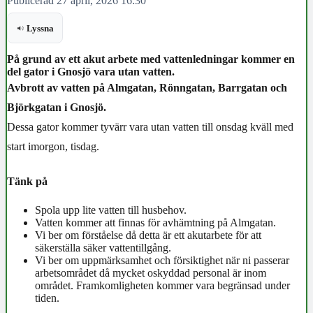
Publicerad 27 april, 2026 16:30
Lyssna
På grund av ett akut arbete med vattenledningar kommer en
del gator i Gnosjö vara utan vatten.
Avbrott av vatten på Almgatan, Rönngatan, Barrgatan och
Björkgatan i Gnosjö.
Dessa gator kommer tyvärr vara utan vatten till onsdag kväll med
start imorgon, tisdag.
Tänk på
Spola upp lite vatten till husbehov.
Vatten kommer att finnas för avhämtning på Almgatan.
Vi ber om förståelse då detta är ett akutarbete för att
säkerställa säker vattentillgång.
Vi ber om uppmärksamhet och försiktighet när ni passerar
arbetsområdet då mycket oskyddad personal är inom
området. Framkomligheten kommer vara begränsad under
tiden.