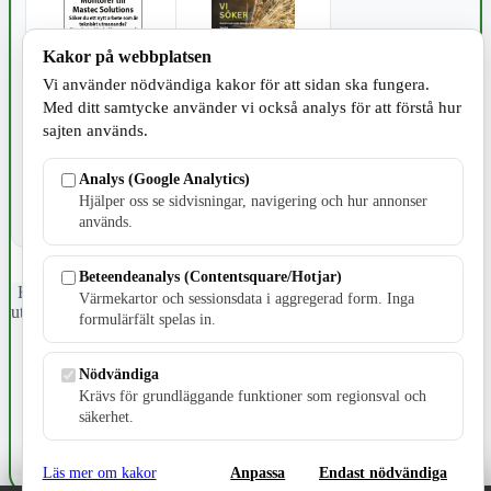
Kakor på webbplatsen
Vi använder nödvändiga kakor för att sidan ska fungera.
Med ditt samtycke använder vi också analys för att förstå hur
SPORT
sajten används.
Analys (Google Analytics)
Hjälper oss se sidvisningar, navigering och hur annonser
används.
Beteendeanalys (Contentsquare/Hotjar)
Fristående webbtidningsföretag grundat 1991 som sedan 2002 ger
Värmekartor och sessionsdata i aggregerad form. Inga
ut tidningen Skillingaryd.nu och 2010 lanserades Värnamo.nu. Från
formulärfält spelas in.
april 2026 omfattar Skillingaryd.nu tre kommuner: Gnosjö,
Värnamo och Vaggeryds kommun.
Nödvändiga
Kontakta oss
Krävs för grundläggande funktioner som regionsval och
E-post: redaktionen@skillingaryd.nu
säkerhet.
Postadress: Gisslaköp 1, 568 92 Skillingaryd
Kakinställningar
Läs mer om kakor
Anpassa
Endast nödvändiga