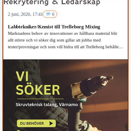
2 juni, 2026, 17:41
0
Labbtekniker/Kemist till Trelleborg Mixing
Marknadens behov av innovationer av hållbara material blir
allt större och vi söker dig som gillar att jobba med
tester/provningar och som vill bidra till att Trelleborg behåller
sin ledande position inom branschen. Branschkunskap är
självklart bra, men rätt personlighet och driv är ännu viktigare,
vilket gör att vi är öppna även för dig som är i början av din
yrkeskarriär.