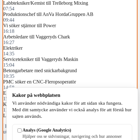
Labbtekniker/Kemist till Trelleborg Mixing
07:54
Produktionschef till AnVa HordaGruppen AB
09:44
Vi söker stjärnor till Power
16:18
Arbetsledare till Vaggeryds Chark
16:27
Elektriker
14:35
Servicetekniker till Vaggeryds Maskin
15:04
Betongarbetare med snickarbakgrund
10:35
PMC söker en CNC-Fleropsoperatör
14:58
Elmontör
Kakor på webbplatsen
15:49
Vi använder nödvändiga kakor för att sidan ska fungera.
Kabe söker fabrikschef till husbilsfabriken
11:00
Med ditt samtycke använder vi också analys för att förstå hur
Lagermedarbetare
sajten används.
Fristående webbtidningsföretag grundat 1991 som sedan 2002 ger
Analys (Google Analytics)
ut tidningen Skillingaryd.nu och 2010 lanserades Värnamo.nu. Från
Hjälper oss se sidvisningar, navigering och hur annonser
april 2026 omfattar Skillingaryd.nu tre kommuner: Gnosjö,