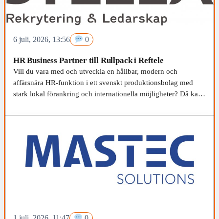
6 juli, 2026, 13:56
0
HR Business Partner till Rullpack i Reftele
Vill du vara med och utveckla en hållbar, modern och
affärsnära HR-funktion i ett svenskt produktionsbolag med
stark lokal förankring och internationella möjligheter? Då kan
din nästa utmaning vara som HR Business Partner hos oss på
Rullpack i Reftele.
1 juli, 2026, 11:47
0