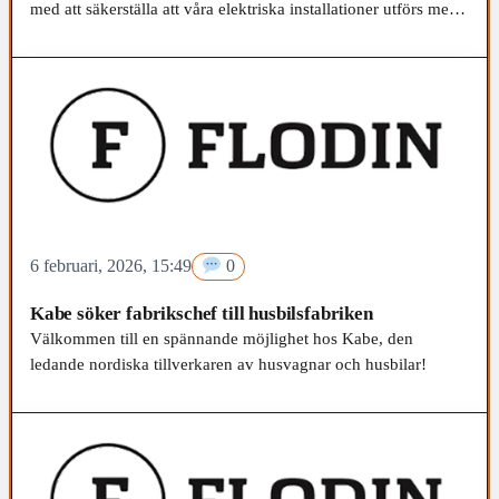
med att säkerställa att våra elektriska installationer utförs med
högsta precision och kvalitet. Vi letar efter en person som är
tekniskt kunnig och har en passion för elarbete, samt som trivs
med att arbeta i en miljö där detaljer och noggrannhet är av
största vikt.
6 februari, 2026, 15:49
0
Kabe söker fabrikschef till husbilsfabriken
Välkommen till en spännande möjlighet hos Kabe, den
ledande nordiska tillverkaren av husvagnar och husbilar!