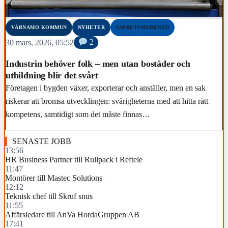
VÄRNAMO KOMMUN
NYHETER
#ARBETSMARKNAD
30 mars, 2026, 05:52
2
Industrin behöver folk – men utan bostäder och
utbildning blir det svårt
Företagen i bygden växer, exporterar och anställer, men en sak
riskerar att bromsa utvecklingen: svårigheterna med att hitta rätt
kompetens, samtidigt som det måste finnas…
SENASTE JOBB
13:56
HR Business Partner till Rullpack i Reftele
11:47
Montörer till Mastec Solutions
12:12
Teknisk chef till Skruf snus
11:55
Affärsledare till AnVa HordaGruppen AB
17:41