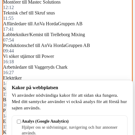
Montörer till Mastec Solutions
12:12
Teknisk chef till Skruf snus
11:55
Affärsledare till AnVa HordaGruppen AB
17:41
Labbtekniker/Kemist till Trelleborg Mixing
07:54
Produktionschef till AnVa HordaGruppen AB
09:44
Vi söker stjärnor till Power
16:18
Arbetsledare till Vaggeryds Chark
16:27
Elektriker
14:35
Kakor på webbplatsen
Servicetekniker till Vaggeryds Maskin
15:04
Vi använder nödvändiga kakor för att sidan ska fungera.
Betongarbetare med snickarbakgrund
Med ditt samtycke använder vi också analys för att förstå hur
10:35
sajten används.
PMC söker en CNC-Fleropsoperatör
14:58
Analys (Google Analytics)
Elmontör
15:49
Hjälper oss se sidvisningar, navigering och hur annonser
Kabe söker fabrikschef till husbilsfabriken
används.