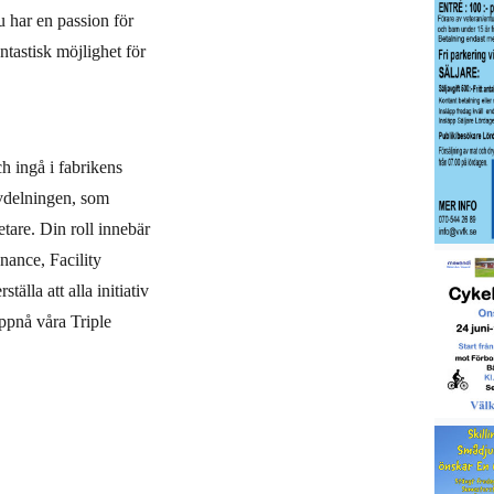
 har en passion för
antastisk möjlighet för
h ingå i fabrikens
avdelningen, som
etare. Din roll innebär
nance, Facility
lla att alla initiativ
uppnå våra Triple
e