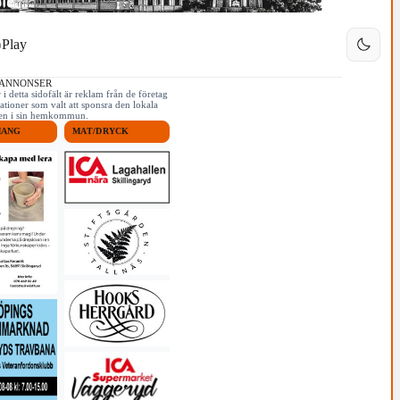
Play
 ANNONSER
i detta sidofält är reklam från de företag
ationer som valt att sponsra den lokala
iken i sin hemkommun.
MANG
MAT/DRYCK