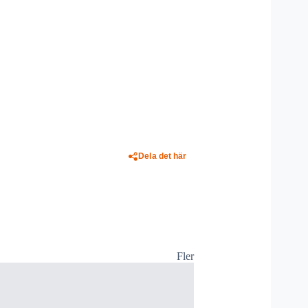
Dela det här
Fler
NYHETER
Stora hjälpi
Frankrike o
27 juli, 20