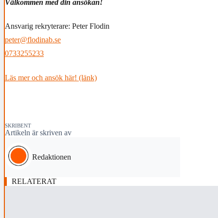
Välkommen med din ansökan!
Ansvarig rekryterare:
Peter Flodin
peter@flodinab.se
0733255233
Läs mer och ansök här! (länk)
SKRIBENT
Artikeln är skriven av
Redaktionen
RELATERAT