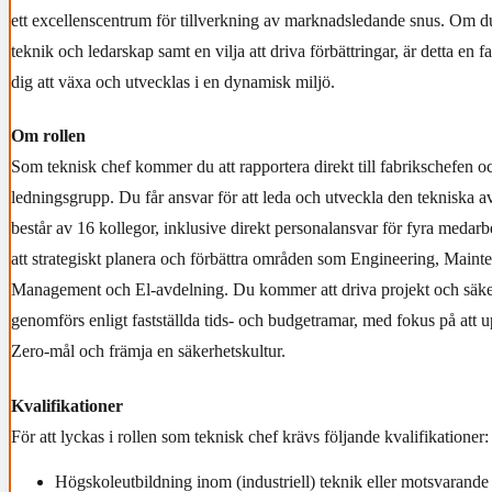
ett excellenscentrum för tillverkning av marknadsledande snus. Om du
teknik och ledarskap samt en vilja att driva förbättringar, är detta en f
dig att växa och utvecklas i en dynamisk miljö.
Om rollen
Som teknisk chef kommer du att rapportera direkt till fabrikschefen oc
ledningsgrupp. Du får ansvar för att leda och utveckla den tekniska 
består av 16 kollegor, inklusive direkt personalansvar för fyra medarb
att strategiskt planera och förbättra områden som Engineering, Mainte
Management och El-avdelning. Du kommer att driva projekt och säkerstä
genomförs enligt fastställda tids- och budgetramar, med fokus på att 
Zero-mål och främja en säkerhetskultur.
Kvalifikationer
För att lyckas i rollen som teknisk chef krävs följande kvalifikationer:
Högskoleutbildning inom (industriell) teknik eller motsvarand