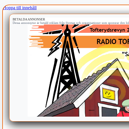
Hoppa till innehåll
BETALDA ANNONSER
Dessa annonsytor är betald reklam från företag och organisationer som sponsrar den lok