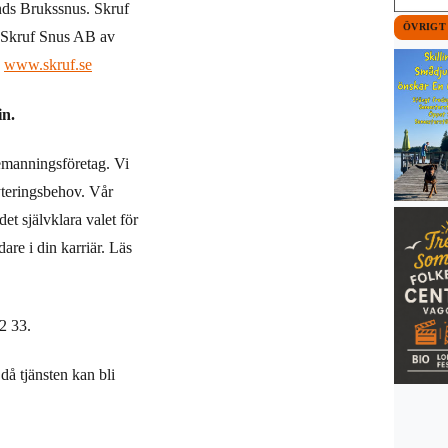
nds Brukssnus. Skruf
ÖVRIGT
s Skruf Snus AB av
:
www.skruf.se
in.
bemanningsföretag. Vi
ryteringsbehov. Vår
det självklara valet för
are i din karriär. Läs
2 33.
då tjänsten kan bli