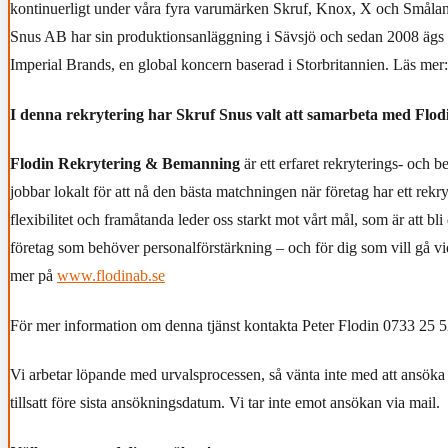
kontinuerligt under våra fyra varumärken Skruf, Knox, X och Småla
Snus AB har sin produktionsanläggning i Sävsjö och sedan 2008 äg
Imperial Brands, en global koncern baserad i Storbritannien. Läs mer
I denna rekrytering har Skruf Snus valt att samarbeta med Flod
Flodin Rekrytering & Bemanning
är ett erfaret rekryterings- och 
jobbar lokalt för att nå den bästa matchningen när företag har ett rek
flexibilitet och framåtanda leder oss starkt mot vårt mål, som är att bli 
företag som behöver personalförstärkning – och för dig som vill gå vid
mer på
www.flodinab.se
För mer information om denna tjänst kontakta Peter Flodin 0733 25 5
Vi arbetar löpande med urvalsprocessen, så vänta inte med att ansöka 
tillsatt före sista ansökningsdatum. Vi tar inte emot ansökan via mail.