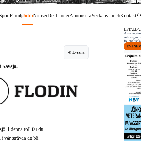
Sport
Familj
Jobb
Notiser
Det händer
Annonsera
Veckans lunch
Kontakt
BETALDA
Annonsytor 
och organis
journalist
EVENE
Lyssna
i Sävsjö.
jö. I denna roll får du
i vår strävan att bli