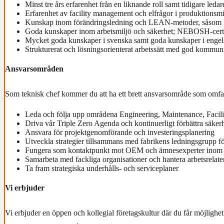
Minst tre års erfarenhet från en liknande roll samt tidigare leda
Erfarenhet av facility management och elfrågor i produktionsm
Kunskap inom förändringsledning och LEAN-metoder, så
Goda kunskaper inom arbetsmiljö och säkerhet; NEBOSH-certif
Mycket goda kunskaper i svenska samt goda kunskaper i enge
Strukturerat och lösningsorienterat arbetssätt med god kommu
Ansvarsområden
Som teknisk chef kommer du att ha ett brett ansvarsområde som omfat
Leda och följa upp områdena Engineering, Maintenance, Faci
Driva vår Triple Zero Agenda och kontinuerligt förbättra säkerh
Ansvara för projektgenomförande och investeringsplanering
Utveckla strategier tillsammans med fabrikens ledningsgrupp fö
Fungera som kontaktpunkt mot OEM och ämnesexperter inom d
Samarbeta med fackliga organisationer och hantera arbetsrelate
Ta fram strategiska underhålls- och serviceplaner
Vi erbjuder
Vi erbjuder en öppen och kollegial företagskultur där du får möjlighet 