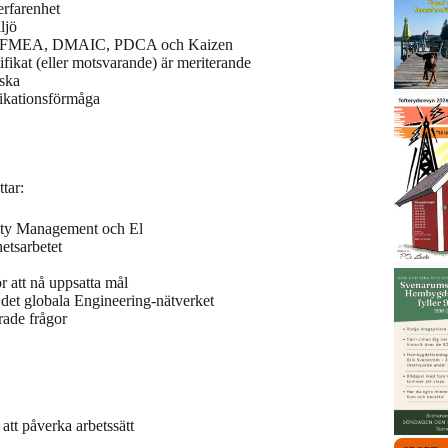
rerfarenhet
iljö
som FMEA, DMAIC, PDCA och Kaizen
ikat (eller motsvarande) är meriterande
lska
nikationsförmåga
tar:
lity Management och El
etsarbetet
r att nå uppsatta mål
et globala Engineering-nätverket
rade frågor
att påverka arbetssätt