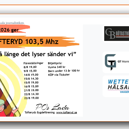
ala journalistiken.