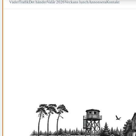
Väder
Trafik
Det händer
Valår 2026
Veckans lunch
Annonsera
Kontakt