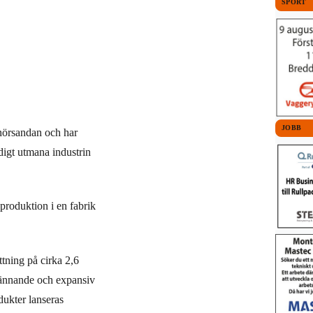
SPORT
JOBB
enörsandan och har
ndigt utmana industrin
produktion i en fabrik
tning på cirka 2,6
spännande och expansiv
ukter lanseras