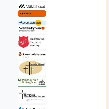
KYRKOR
nsatser i
ch Spanien
26 16:44