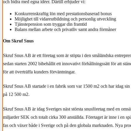
och bidra med egna idéer. Därtill erbjuder vi:
Konkurrenskraftig lön med prestationsbaserad bonus
Möjlighet till vidareutbildning och personlig utveckling
Tjänstepension som tryggar din framtid
Balans mellan arbete och privatliv samt andra förmåner
Om Skruf Snus
Skruf Snus AB är ett företag som är stöpta i den småländska entrepr
sedan starten 2002 bibehållit ett innovativt förhållningssätt för att stä
för att överträffa kunders förväntningar.
Skruf Snus AB startade i en fabrik som var 1500 m2 och har idag sin 
på 12 500 m2.
Skruf Snus AB är idag Sveriges näst största snusföretag med en omsät
miljarder SEK och totalt cirka 300 anställda. Företaget är inne i en 
fas och växer både i Sverige och på den globala marknaden. Nya prod