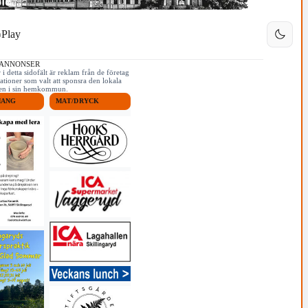
Play
 ANNONSER
i detta sidofält är reklam från de företag
ationer som valt att sponsra den lokala
iken i sin hemkommun.
MANG
MAT/DRYCK