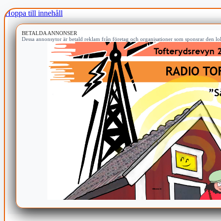
Hoppa till innehåll
BETALDA ANNONSER
Dessa annonsytor är betald reklam från företag och organisationer som sponsrar den lok