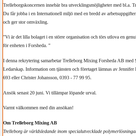
Trelleborgskoncernen innebär bra utvecklingsmöjligheter med bl.a. Tr
Du får jobba i en Internationell miljö med en bredd av arbetsuppgifte
och ger stor omväxling.
”Vi är det lilla bolaget i en större organisation och törs utlova en gen
för enheten i Forsheda. ”
I denna rekrytering samarbetar Trelleborg Mixing Forsheda AB med S
Ledarskap. Information om tjänsten och företaget lämnas av Jennifer
693 eller Christer Johansson, 0393 - 77 99 95.
Ansök senast 20 juni. Vi tillämpar löpande urval.
Varmt välkommen med din ansökan!
Om Trelleborg Mixing AB
Trelleborg är världsledande inom specialutvecklade polymerlösningar