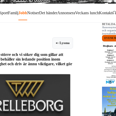
Sport
Familj
Jobb
Notiser
Det händer
Annonsera
Veckans lunch
Kontakt
BETALDA
Annonsytor 
och organis
journalist
EVENE
Lyssna
törre och vi söker dig som gillar att
 behåller sin ledande position inom
et och driv är ännu viktigare, vilket gör