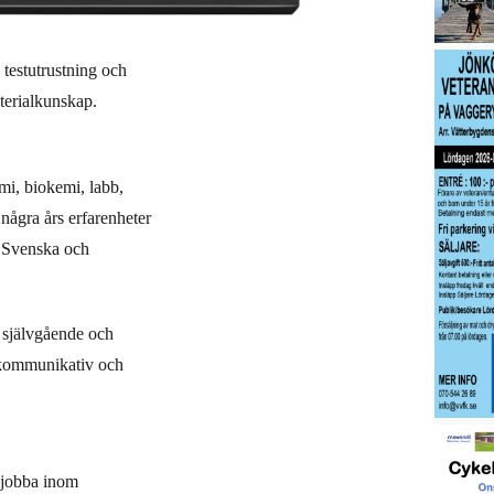
 testutrustning och
terialkunskap.
emi, biokemi, labb,
några års erfarenheter
. Svenska och
, självgående och
d, kommunikativ och
t jobba inom