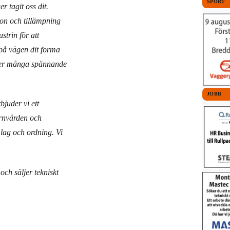
SPORT
r tagit oss dit.
on och tillämpning
trin för att
på vägen dit forma
der många spännande
JOBB
juder vi ett
ärnvärden och
 lag och ordning. Vi
ch säljer tekniskt