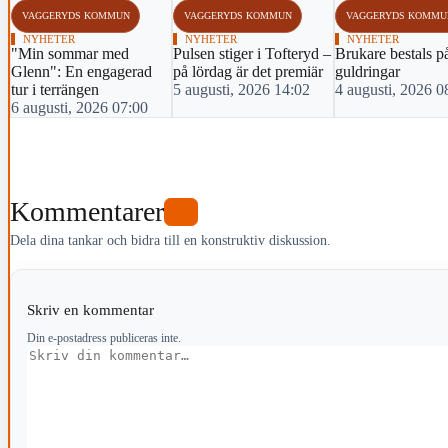
VAGGERYDS KOMMUN
VAGGERYDS KOMMUN
VAGGERYDS KOMMU
NYHETER
NYHETER
NYHETER
"Min sommar med
Pulsen stiger i Tofteryd –
Brukare bestals p
Glenn": En engagerad
på lördag är det premiär
guldringar
tur i terrängen
5 augusti, 2026 14:02
4 augusti, 2026 0
6 augusti, 2026 07:00
Kommentarer
0
Dela dina tankar och bidra till en konstruktiv diskussion.
Skriv en kommentar
Din e-postadress publiceras inte.
Kommentar