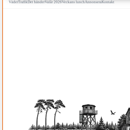
Väder
Trafik
Det händer
Valår 2026
Veckans lunch
Annonsera
Kontakt