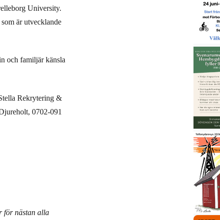
elleborg University.
r som är utvecklande
uin och familjär känsla
tella Rekrytering &
 Djureholt, 0702-091
 för nästan alla