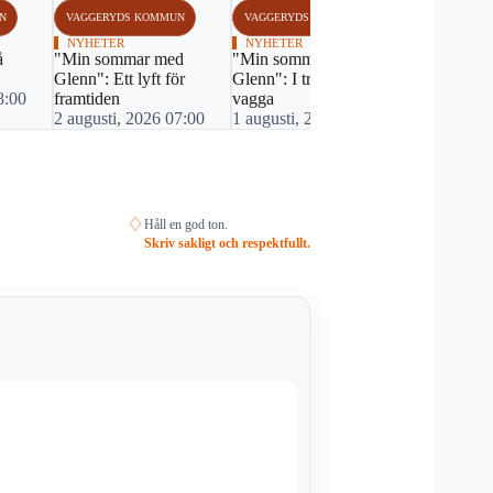
N
VAGGERYDS KOMMUN
VAGGERYDS KOMMUN
VAGGERYDS
NYHETER
NYHETER
NYHETER
å
"Min sommar med
"Min sommar med
Landsbygde
Glenn": Ett lyft för
Glenn": I trygghetens
framtiden
8:00
framtiden
vagga
31 juli, 20
2 augusti, 2026 07:00
1 augusti, 2026 07:00
♢
Håll en god ton.
Skriv sakligt och respektfullt.