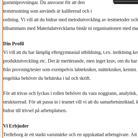
gummiprovningar. Du ansvarar för att den
testutrustning som används är kalibrerad och i
ordning. Vi vill att du bidrar med metodutveckling av testmetoder och
tillsammans med Materialutvecklarna bistår ni organisationen med ma
Din Profil
Vi vill att du har lämplig eftergymnasial utbildning, t.ex. inriktning k
produktutveckling etc. Det är meriterande, men inget krav, om du har 
från provning/tester som exempelvis labtekniker, mättekniker, kemist
engelska behöver du behärska i tal och skrift.
För att trivas och lyckas i rollen behöver du vara noggrann, analytisk
strukturerad. För att passa in i teamet vill vi att du samarbetsinrikta
bidrar till trivsel på arbetsplatsen.
Vi Erbjuder
Trelleborg är ett starkt varumärke och en uppskattad arbetsgivare. At