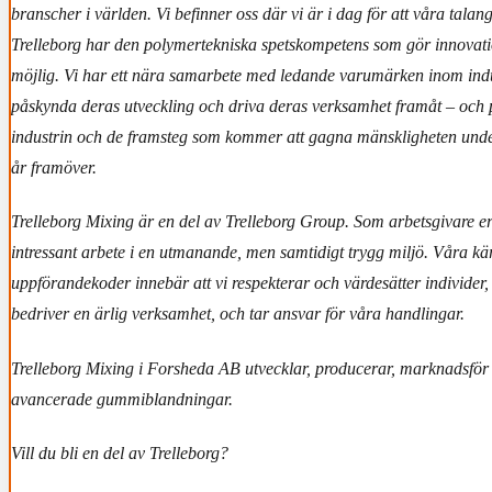
branscher i världen. Vi befinner oss där vi är i dag för att våra talange
Trelleborg har den polymertekniska spetskompetens som gör innovati
möjlig. Vi har ett nära samarbete med ledande varumärken inom indus
påskynda deras utveckling och driva deras verksamhet framåt – och 
industrin och de framsteg som kommer att gagna mänskligheten un
år framöver.
Trelleborg Mixing är en del av Trelleborg Group. Som arbetsgivare erb
intressant arbete i en utmanande, men samtidigt trygg miljö. Våra k
uppförandekoder innebär att vi respekterar och värdesätter individer,
bedriver en ärlig verksamhet, och tar ansvar för våra handlingar.
Trelleborg Mixing i Forsheda AB utvecklar, producerar, marknadsför o
avancerade gummiblandningar.
Vill du bli en del av Trelleborg?