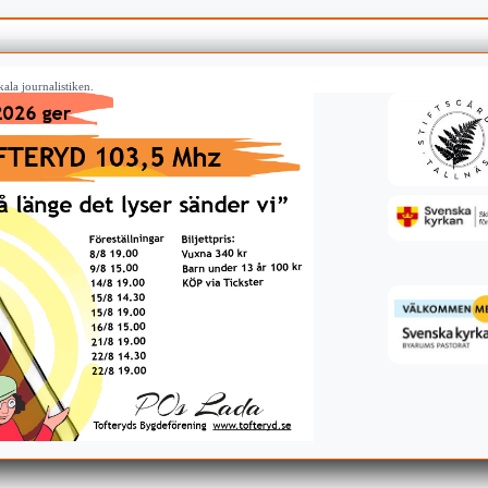
ala journalistiken.