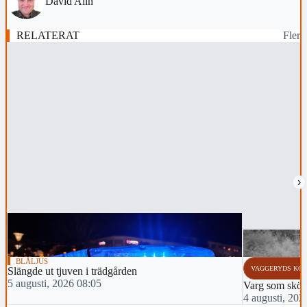
David Alin
RELATERAT
Fler
›
BLÅLJUS
VAGGERYDS KO
Slängde ut tjuven i trädgården
5 augusti, 2026 08:05
Varg som sköts 
4 augusti, 202