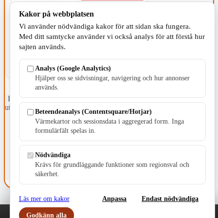
Kakor på webbplatsen
KOMMUNEN
Vi använder nödvändiga kakor för att sidan ska fungera.
Med ditt samtycke använder vi också analys för att förstå hur
sajten används.
Analys (Google Analytics)
Hjälper oss se sidvisningar, navigering och hur annonser
används.
Fristående webbtidningsföretag grundat 1991 som sedan 2002 ger
ut tidningen Skillingaryd.nu och 2010 lanserades Värnamo.nu. Från
Beteendeanalys (Contentsquare/Hotjar)
april 2026 omfattar Skillingaryd.nu tre kommuner: Gnosjö,
Värmekartor och sessionsdata i aggregerad form. Inga
Värnamo och Vaggeryds kommun.
formulärfält spelas in.
Kontakta oss
E-post: redaktionen@skillingaryd.nu
Nödvändiga
Postadress: Gisslaköp 1, 568 92 Skillingaryd
Krävs för grundläggande funktioner som regionsval och
säkerhet.
Kakinställningar
Läs mer om kakor
Anpassa
Endast nödvändiga
Godkänn alla