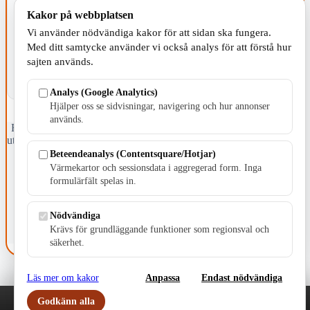
Kakor på webbplatsen
KOMMUNEN
Vi använder nödvändiga kakor för att sidan ska fungera.
Med ditt samtycke använder vi också analys för att förstå hur
sajten används.
Analys (Google Analytics)
Hjälper oss se sidvisningar, navigering och hur annonser
används.
Fristående webbtidningsföretag grundat 1991 som sedan 2002 ger
ut tidningen Skillingaryd.nu och 2010 lanserades Värnamo.nu. Från
april 2026 omfattar Skillingaryd.nu tre kommuner: Gnosjö,
Beteendeanalys (Contentsquare/Hotjar)
Värnamo och Vaggeryds kommun.
Värmekartor och sessionsdata i aggregerad form. Inga
formulärfält spelas in.
Kontakta oss
E-post: redaktionen@skillingaryd.nu
Postadress: Gisslaköp 1, 568 92 Skillingaryd
Nödvändiga
Krävs för grundläggande funktioner som regionsval och
Kakinställningar
säkerhet.
Läs mer om kakor
Anpassa
Endast nödvändiga
Godkänn alla
Play