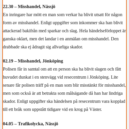
22.30 – Misshandel, Nässjö
En inringare har mött en man som verkar ha blivit utsatt för någon
form av misshandel. Enligt uppgifter som inkommer ska han blivit
attackerad bakifrån med sparkar och slag. Hela händelseförloppet är
ganska oklart, men det landar i en anmälan om misshandel. Den
drabbade ska ej ådragit sig allvarliga skador.
02.19 – Misshandel, Jönköping
Polisen får in samtal om att en person ska ha blivit slagen och fått
huvudet dunkat i en stenvägg vid resecentrum i Jönköping. Lite
senare får polisen träff på en man som blir misstänkt för misshandel,
men som också är att betrakta som målsägande då han har lindriga
skador. Enligt uppgifter ska händelsen på resecentrum vara kopplad
till ett bråk som uppstått tidigare vid en krog på Väster.
04.05 – Trafikolycka, Nässjö