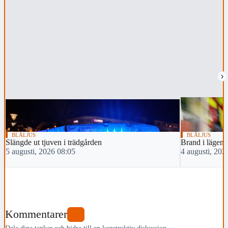
›
BLÅLJUS
BLÅLJUS
Slängde ut tjuven i trädgården
Brand i lägenh
5 augusti, 2026 08:05
4 augusti, 202
Kommentarer
0
Dela dina tankar och bidra till en konstruktiv diskussion.