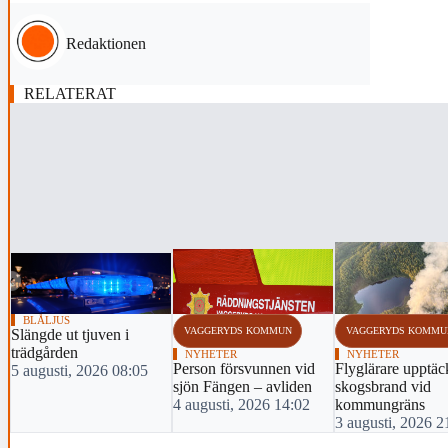
Redaktionen
RELATERAT
‹
BLÅLJUS
VAGGERYDS KOMMUN
VAGGERYDS KOMMU
Slängde ut tjuven i
trädgården
NYHETER
NYHETER
Person försvunnen vid
Flyglärare upptäc
5 augusti, 2026 08:05
sjön Fängen – avliden
skogsbrand vid
4 augusti, 2026 14:02
kommungräns
3 augusti, 2026 2