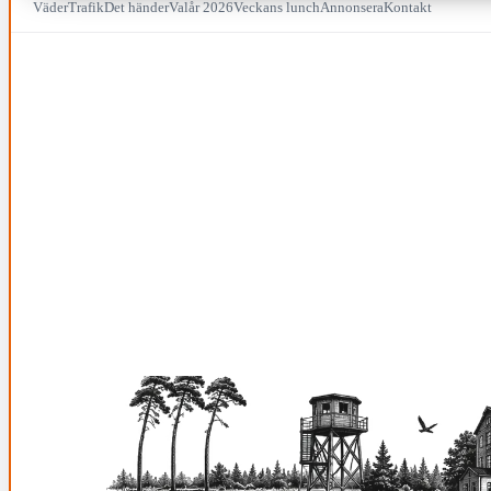
Väder
Trafik
Det händer
Valår 2026
Veckans lunch
Annonsera
Kontakt