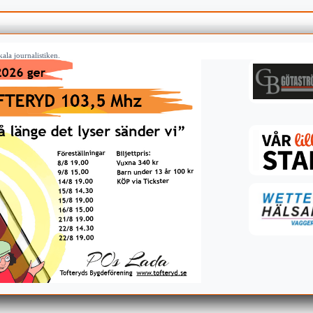
ala journalistiken.