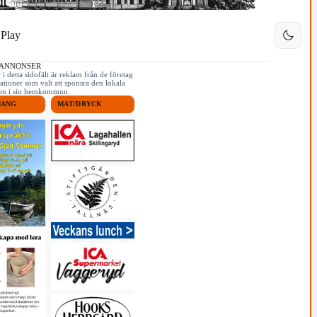
Play
 ANNONSER
i detta sidofält är reklam från de företag
ationer som valt att sponsra den lokala
iken i sin hemkommun.
MANG
MAT/DRYCK