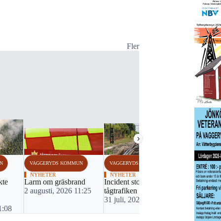
Fler
›
N
VAGGERYDS KOMMUN
VAGGERYDS KOMMUN
VAGGERYDS
NYHETER
NYHETER
NYHETER
kte
Larm om gräsbrand
Incident stoppar
Lastbil vält
2 augusti, 2026 11:25
tågtrafiken
väg avstän
31 juli, 2026 17:29
24 juli, 20
1:08