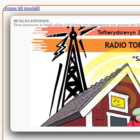
Hoppa till innehåll
BETALDA ANNONSER
Dessa annonsytor är betald reklam från företag och organisationer som sponsrar den lok