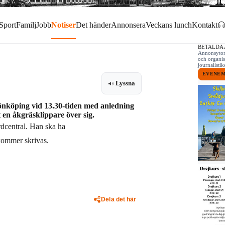
Sport
Familj
Jobb
Notiser
Det händer
Annonsera
Veckans lunch
Kontakt
BETALDA
Annonsytor 
och organis
journalist
EVENE
Lyssna
Jönköping vid 13.30-tiden med anledning
t en åkgräsklippare över sig.
rdcentral. Han ska ha
 kommer skrivas.
Dela det här