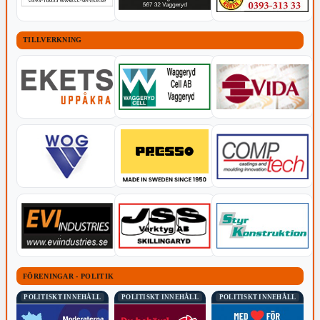
TILLVERKNING
FÖRENINGAR - POLITIK
POLITISKT INNEHÅLL
POLITISKT INNEHÅLL
POLITISKT INNEHÅLL