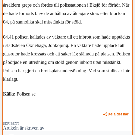
årsåldern greps och fördes till polisstationen i Eksjö för förhör. När
de hade förhörts blev de anhållna av åklagare strax efter klockan
04, på sannolika skäl misstänkta för stöld.
04.41 polisen kallades av väktare till ett inbrott som hade upptäckts
i stadsdelen Öxnehaga, Jönköping. En väktare hade upptäckt att
glasrutor hade krossats och att saker låg slängda på platsen. Polisen
påbörjade en utredning om stöld genom inbrott utan misstänkt.
Polisen har gjort en brottsplatsundersökning. Vad som stulits är inte
klarlagt.
Källa:
Polisen.se
Dela det här
SKRIBENT
Artikeln är skriven av