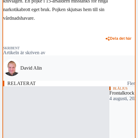
knivlagen. En pojke i 15-årsåldern misstänks för ringa
narkotikabrott eget bruk. Pojken skjutsas hem till sin
vårdnadshavare.
Dela det här
SKRIBENT
Artikeln är skriven av
David Alin
RELATERAT
Fler
BLÅLJUS
Frontalkrock m
4 augusti, 202