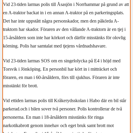
Vid 23-tiden larmas polis till Åsasjön i Norrhammar på grund av att
en A-traktor backat in i en annan A-traktor på en parkeringsplats.
Det har inte uppstått några personskador, men den påkörda A-
traktorn har skador. Föraren av den vållande A-traktorn är en tjej i
15-årsåldern som inte har körkort och därför misstänks för olovlig
körning. Polis har samtalat med tjejens vårdnadshavare.
Vid 23-tiden larmas SOS om en singelolycka på E4 i höjd med
Torsvik i Jönköping. En personbil har kört in i mitträcket och
föraren, en man i 60-årsåldern, förs till sjukhus. Föraren är inte
misstänkt för brott.
Vid ettiden larmas polis till Kråkerydsskolan i Habo där en bil står
parkerad.och i bilen sover två personer. Polis kontrollerar de två
personerna. En man i 18-årsåldern misstänks för ringa
narkotikabrott genom innehav och eget bruk samt brott mot