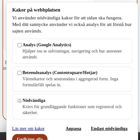
Kakor på webbplatsen
KOMMUNEN
Vi använder nödvändiga kakor för att sidan ska fungera.
Med ditt samtycke använder vi också analys för att förstå hur
sajten används.
Analys (Google Analytics)
Hjälper oss se sidvisningar, navigering och hur annonser
används.
Fristående webbtidningsföretag grundat 1991 som sedan 2002 ger
ut tidningen Skillingaryd.nu och 2010 lanserades Värnamo.nu. Från
Beteendeanalys (Contentsquare/Hotjar)
april 2026 omfattar Skillingaryd.nu tre kommuner: Gnosjö,
Värmekartor och sessionsdata i aggregerad form. Inga
Värnamo och Vaggeryds kommun.
formulärfält spelas in.
Kontakta oss
E-post: redaktionen@skillingaryd.nu
Nödvändiga
Postadress: Gisslaköp 1, 568 92 Skillingaryd
Krävs för grundläggande funktioner som regionsval och
Kakinställningar
säkerhet.
Läs mer om kakor
Anpassa
Endast nödvändiga
Godkänn alla