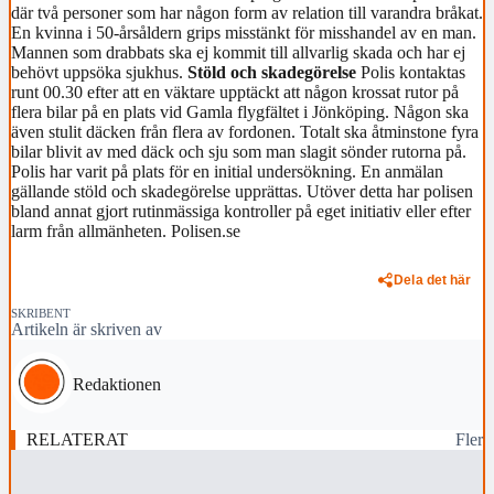
där två personer som har någon form av relation till varandra bråkat.
En kvinna i 50-årsåldern grips misstänkt för misshandel av en man.
Mannen som drabbats ska ej kommit till allvarlig skada och har ej
behövt uppsöka sjukhus.
Stöld och skadegörelse
Polis kontaktas
runt 00.30 efter att en väktare upptäckt att någon krossat rutor på
flera bilar på en plats vid Gamla flygfältet i Jönköping. Någon ska
även stulit däcken från flera av fordonen. Totalt ska åtminstone fyra
bilar blivit av med däck och sju som man slagit sönder rutorna på.
Polis har varit på plats för en initial undersökning. En anmälan
gällande stöld och skadegörelse upprättas. Utöver detta har polisen
bland annat gjort rutinmässiga kontroller på eget initiativ eller efter
larm från allmänheten. Polisen.se
Dela det här
SKRIBENT
Artikeln är skriven av
Redaktionen
RELATERAT
Fler